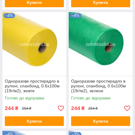
Купити
Купити
–4%
–4%
Одноразове простирадло в
Одноразове простирадло в
рулоні, спанбонд, 0.6х100м
рулоні, спанбонд, 0.6х100м
(19г/м2), жовте
(19г/м2), зелене
Готово до відправки
Готово до відправки
244
244
₴
₴
254 ₴
254 ₴
Купити
Купити
–4%
–3%