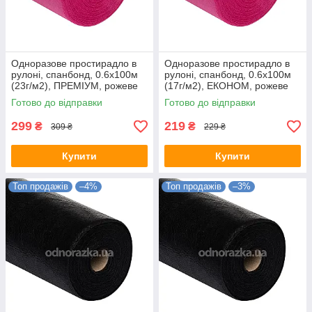
Одноразове простирадло в
Одноразове простирадло в
рулоні, спанбонд, 0.6х100м
рулоні, спанбонд, 0.6х100м
(23г/м2), ПРЕМІУМ, рожеве
(17г/м2), ЕКОНОМ, рожеве
Готово до відправки
Готово до відправки
299
219
₴
₴
309 ₴
229 ₴
Купити
Купити
Топ продажів
–4%
Топ продажів
–3%