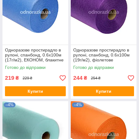
Одноразове простирадло в
Одноразове простирадло в
рулоні, спанбонд, 0.6х100м
рулоні, спанбонд, 0.6х100м
(17г/м2), ЕКОНОМ, блакитне
(19г/м2), фіолетове
Готово до відправки
Готово до відправки
219
244
₴
₴
229 ₴
254 ₴
Купити
Купити
–4%
–4%