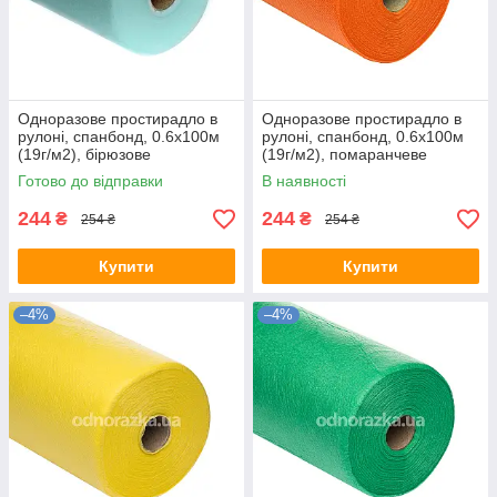
Одноразове простирадло в
Одноразове простирадло в
рулоні, спанбонд, 0.6х100м
рулоні, спанбонд, 0.6х100м
(19г/м2), бірюзове
(19г/м2), помаранчеве
Готово до відправки
В наявності
244
244
₴
₴
254 ₴
254 ₴
Купити
Купити
–4%
–4%