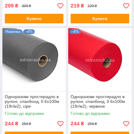
299
219
₴
₴
309 ₴
229 ₴
Купити
Купити
Новинка
–4%
–4%
Одноразове простирадло в
Одноразове простирадло в
рулоні, спанбонд, 0.6х100м
рулоні, спанбонд, 0.6х100м
(19г/м2), сіре
(19г/м2), червоне
Готово до відправки
Готово до відправки
244
244
₴
₴
254 ₴
254 ₴