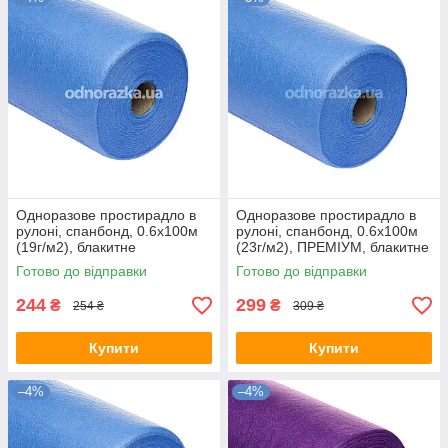
Одноразове простирадло в
Одноразове простирадло в
рулоні, спанбонд, 0.6х100м
рулоні, спанбонд, 0.6х100м
(19г/м2), блакитне
(23г/м2), ПРЕМІУМ, блакитне
Готово до відправки
Готово до відправки
244
299
₴
₴
254 ₴
309 ₴
Купити
Купити
–4%
–4%