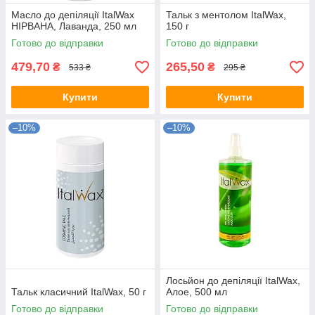
Масло до депіляції ItalWax
Тальк з ментолом ItalWax,
НІРВАНА, Лаванда, 250 мл
150 г
Готово до відправки
Готово до відправки
479,70
265,50
₴
₴
533 ₴
295 ₴
Купити
Купити
–10%
–10%
Лосьйон до депіляції ItalWax,
Тальк класичний ItalWax, 50 г
Алое, 500 мл
Готово до відправки
Готово до відправки