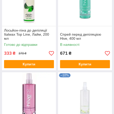
Лосьйон-піна до депіляції
Italwax Top Line, Лайм, 200
Спрей перед депіляцією
мл
Hive, 400 мл
Готово до відправки
В наявності
333
671
₴
₴
370 ₴
Купити
Купити
–10%