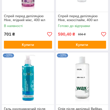
Спрей перед депіляцією
Спрей перед депіляцією
Hive, ягідний мікс, 400 мл
Hive, кокос/лайм, 400 мл
В наявності
Готово до відправки
701
590,40
₴
₴
656 ₴
Купити
Купити
–10%
–10%
Гель охолоджуючий після
Олія після депіляції Bellitas,