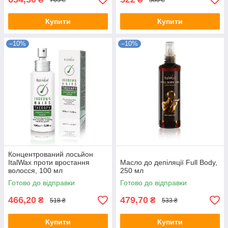
Купити
Купити
–10%
–10%
Концентрований лосьйон
ItalWax проти вростання
Масло до депіляції Full Body,
волосся, 100 мл
250 мл
Готово до відправки
Готово до відправки
466,20
479,70
₴
₴
518 ₴
533 ₴
Купити
Купити