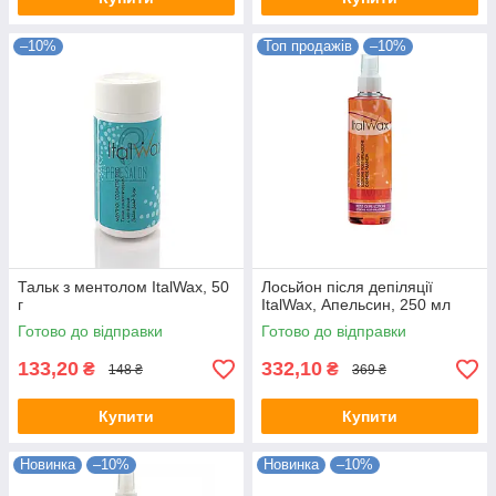
–10%
Топ продажів
–10%
Тальк з ментолом ItalWax, 50
Лосьйон після депіляції
г
ItalWax, Апельсин, 250 мл
Готово до відправки
Готово до відправки
133,20
332,10
₴
₴
148 ₴
369 ₴
Купити
Купити
Новинка
–10%
Новинка
–10%