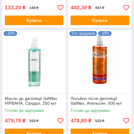
133,20
402,30
₴
₴
148 ₴
447 ₴
Купити
Купити
–10%
Топ продажів
–10%
Масло до депіляції ItalWax
Лосьйон після депіляції
НІРВАНА, Сандал, 250 мл
ItalWax, Апельсин, 500 мл
Готово до відправки
Готово до відправки
479,70
478,80
₴
₴
533 ₴
532 ₴
Купити
Купити