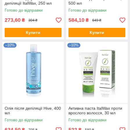
депіляції ItalWax, 250 мл
500 мл
Готово до відправки
Готово до відправки
273,60
584,10
₴
₴
304 ₴
649 ₴
Купити
Купити
–10%
–10%
Олія після депіляції Hive, 400
Активна паста ItalWax проти
мл
врослого волосся, 30 мл
Готово до відправки
Готово до відправки
634,50
522
₴
₴
705 ₴
580 ₴