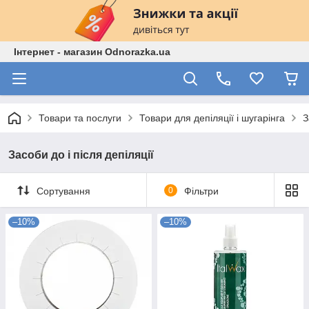
Інтернет - магазин Odnorazka.ua
Товари та послуги
Товари для депіляції і шугарінга
З
Засоби до і після депіляції
Сортування
0
Фільтри
–10%
–10%