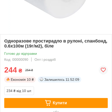
Одноразове простирадло в рулоні, спанбонд,
0.6х100м (19г/м2), біле
Готово до відправки
Код: 00000090
Опт і роздріб
244
₴
254 ₴
Економія
10 ₴
Залишилось
11:52:08
234 ₴
від 10 шт.
Купити
або