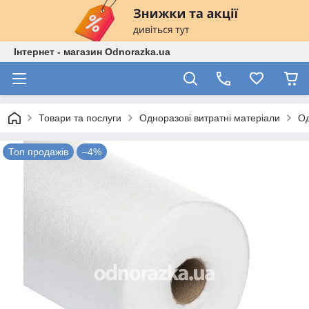
Інтернет - магазин Odnorazka.ua
Товари та послуги
Одноразові витратні матеріали
Од
Топ продажів
–4%