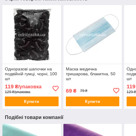
Одноразові шапочки на
Маска медична
Одно
подвійній гумці, чорні, 100
тришарова, блакитна, 50
подв
шт
шт
шт
119
119
₴/упаковка
69
₴
79 ₴
129 ₴/упаковка
129 ₴
Купити
Купити
Подібні товари компанії