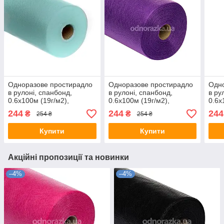
Одноразове простирадло
Одноразове простирадло
Одно
в рулоні, спанбонд,
в рулоні, спанбонд,
в ру
0.6х100м (19г/м2),
0.6х100м (19г/м2),
0.6х
бірюзове
фіолетове
блак
244
244
244
₴
₴
254 ₴
254 ₴
Купити
Купити
Акційні пропозиції та новинки
–4%
–4%