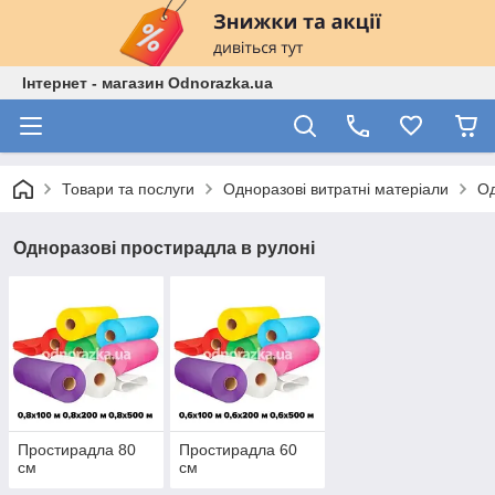
Інтернет - магазин Odnorazka.ua
Товари та послуги
Одноразові витратні матеріали
Од
Одноразові простирадла в рулоні
Простирадла 80
Простирадла 60
см
см