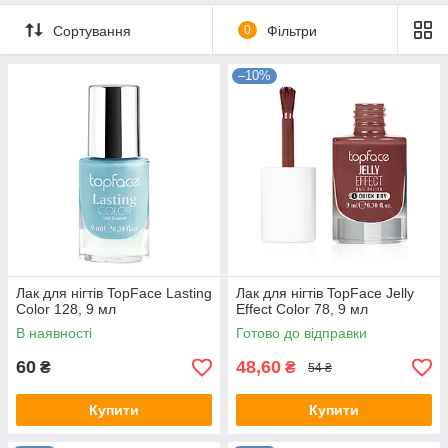
Сортування
0
Фільтри
–10%
Лак для нігтів TopFace Lasting
Лак для нігтів TopFace Jelly
Color 128, 9 мл
Effect Color 78, 9 мл
В наявності
Готово до відправки
60
48,60
₴
₴
54 ₴
Купити
Купити