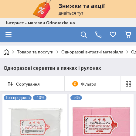
Інтернет - магазин Odnorazka.ua
Товари та послуги
Одноразові витратні матеріали
Од
Одноразові серветки в пачках і рулонах
Сортування
0
Фільтри
Топ продажів
–10%
–5%