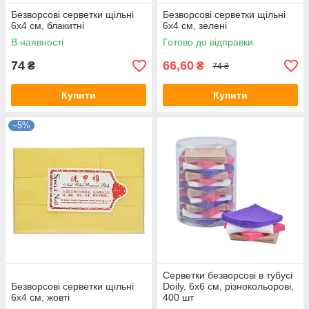
Безворсові серветки щільні
Безворсові серветки щільні
6х4 см, блакитні
6х4 см, зелені
В наявності
Готово до відправки
74
66,60
₴
₴
74 ₴
Купити
Купити
–5%
Серветки безворсові в тубусі
Безворсові серветки щільні
Doily, 6х6 см, різнокольорові,
6х4 см, жовті
400 шт