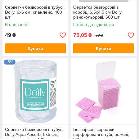
Серветки безворсові в тубусі
Серветки безворсові в
Doily, 6х6 см, спанлейс, 400
коробці 6.5х4.5 см Doily,
шт
різнокольорові, 600 шт
В наявності
Готово до відправки
49
75,05
₴
₴
79 ₴
Купити
Купити
–5%
Серветки безворсові в тубусі
Безворсові серветки
Doily Aqua Absorb, 5х5 см,
перфоровані в тубі, рожеві,