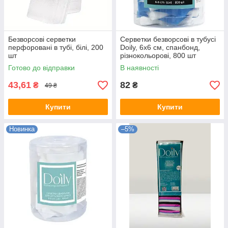
Безворсові серветки
Серветки безворсові в тубусі
перфоровані в тубі, білі, 200
Doily, 6х6 см, спанбонд,
шт
різнокольорові, 800 шт
Готово до відправки
В наявності
43,61
82
₴
₴
49 ₴
Купити
Купити
Новинка
–5%