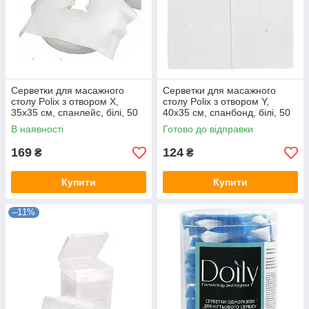
Серветки для масажного
Серветки для масажного
столу Polix з отвором X,
столу Polix з отвором Y,
35х35 см, спанлейс, білі, 50
40х35 см, спанбонд, білі, 50
шт
шт
В наявності
Готово до відправки
169
124
₴
₴
Купити
Купити
–11%