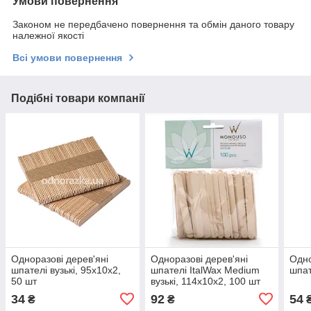
Умови повернення
Законом не передбачено повернення та обмін даного товару
належної якості
Всі умови повернення
Подібні товари компанії
Одноразові дерев'яні
Одноразові дерев'яні
Одно
шпателі вузькі, 95х10х2,
шпателі ItalWax Medium
шпат
50 шт
вузькі, 114х10х2, 100 шт
34
92
54
₴
₴