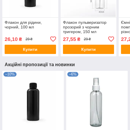
Флакон для рідини,
Флакон пульверизатор
Ємні
чорний, 100 мл
прозорий з чорним
пом
тригером, 150 мл
різн
26,10
27,55
27,
₴
₴
29 ₴
29 ₴
Купити
Купити
Акційні пропозиції та новинки
–10%
–6%