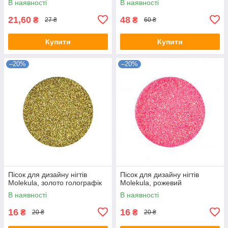
В наявності
В наявності
21,60
48
₴
₴
27 ₴
60 ₴
Купити
Купити
–20%
–20%
Пісок для дизайну нігтів
Пісок для дизайну нігтів
Molekula, золото голографік
Molekula, рожевий
В наявності
В наявності
16
16
₴
₴
20 ₴
20 ₴