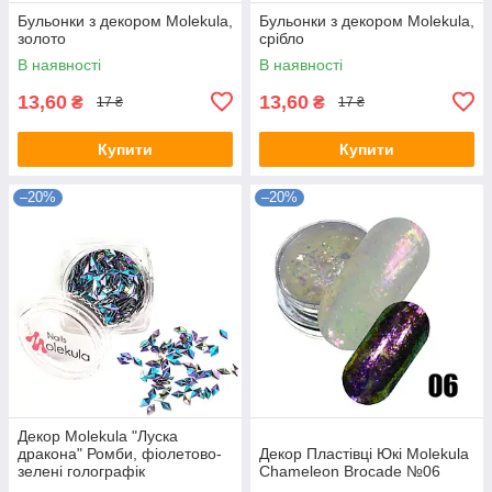
Бульонки з декором Molekula,
Бульонки з декором Molekula,
золото
срібло
В наявності
В наявності
13,60
13,60
₴
₴
17 ₴
17 ₴
Купити
Купити
–20%
–20%
Декор Molekula "Луска
дракона" Ромби, фіолетово-
Декор Пластівці Юкі Molekula
зелені голографік
Сhameleon Brocade №06