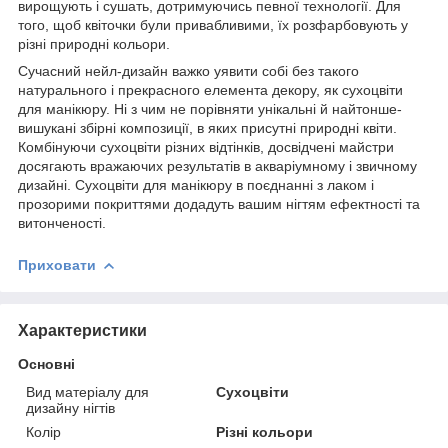
вирощують і сушать, дотримуючись певної технології. Для
того, щоб квіточки були привабливими, їх розфарбовують у
різні природні кольори.
Сучасний нейл-дизайн важко уявити собі без такого
натурального і прекрасного елемента декору, як сухоцвіти
для манікюру. Ні з чим не порівняти унікальні й найтонше-
вишукані збірні композиції, в яких присутні природні квіти.
Комбінуючи сухоцвіти різних відтінків, досвідчені майстри
досягають вражаючих результатів в акваріумному і звичному
дизайні. Сухоцвіти для манікюру в поєднанні з лаком і
прозорими покриттями додадуть вашим нігтям ефектності та
витонченості.
Приховати
Характеристики
Основні
Вид матеріалу для
Сухоцвіти
дизайну нігтів
Колір
Різні кольори