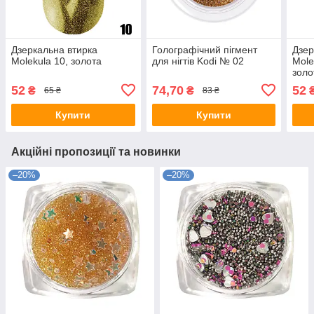
Дзеркальна втирка
Голографічний пігмент
Дзер
Molekula 10, золота
для нігтів Kodi № 02
Mole
золо
52
74,70
52
₴
₴
65 ₴
83 ₴
Купити
Купити
Акційні пропозиції та новинки
–20%
–20%