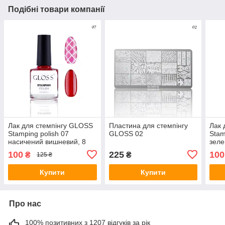
Подібні товари компанії
Лак для стемпінгу GLOSS
Пластина для стемпінгу
Лак 
Stamping polish 07
GLOSS 02
Stam
насичений вишневий, 8
зеле
мл
100
225
100
₴
₴
125 ₴
Купити
Купити
Про нас
100% позитивних з 1207 відгуків за рік