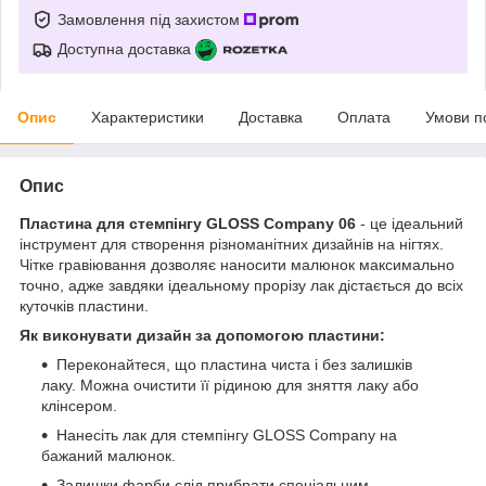
Замовлення під захистом
Доступна доставка
Опис
Характеристики
Доставка
Оплата
Умови п
Опис
Пластина для стемпінгу GLOSS Company 06
- це ідеальний
інструмент для створення різноманітних дизайнів на нігтях.
Чітке гравіювання дозволяє наносити малюнок максимально
точно, адже завдяки ідеальному прорізу лак дістається до всіх
куточків пластини.
Як виконувати дизайн за допомогою пластини:
Переконайтеся, що пластина чиста і без залишків
лаку. Можна очистити її рідиною для зняття лаку або
клінсером.
Нанесіть лак для стемпінгу GLOSS Company на
бажаний малюнок.
Залишки фарби слід прибрати спеціальним