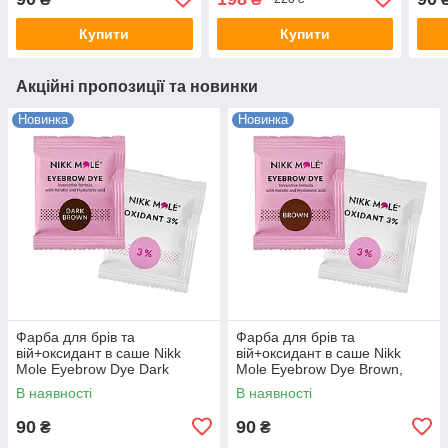
Купити
Купити
Акційні пропозиції та новинки
Новинка
Новинка
Фарба для брів та
Фарба для брів та
вій+оксидант в саше Nikk
вій+оксидант в саше Nikk
Mole Eyebrow Dye Dark
Mole Eyebrow Dye Brown,
Brown, темно-коричнева, 5
коричнева, 5 мл
В наявності
В наявності
мл
90
90
₴
₴