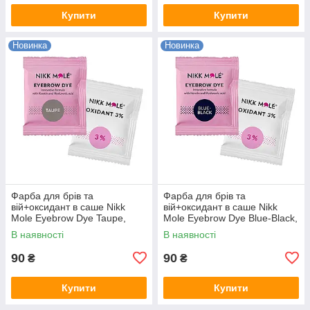
Купити
Купити
Новинка
Новинка
Фарба для брів та
Фарба для брів та
вій+оксидант в саше Nikk
вій+оксидант в саше Nikk
Mole Eyebrow Dye Taupe,
Mole Eyebrow Dye Blue-Black,
сіро-коричнева, 5 мл
іссиньо-чорна, 5 мл
В наявності
В наявності
90
90
₴
₴
Купити
Купити