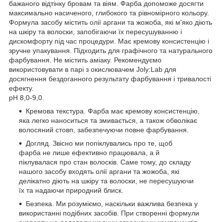
бажаного відтінку бровам та віям. Фарба допоможе досягти
максимально насиченого, глибокого та рівномірного кольору.
Формула засобу містить олії аргани та жожоба, які м'яко діють
на шкіру та волоски, запобігаючи їх пересушуванню і
дискомфорту під час процедури. Має кремову консистенцію і
зручне упакування. Підходить для графічного та натурального
фарбування. Не містить аміаку. Рекомендуємо
використовувати в парі з окислювачем Joly:Lab для
досягнення бездоганного результату фарбування і тривалості
ефекту.
pH 8,0-9,0.
Кремова текстура. Фарба має кремову консистенцію,
яка легко наноситься та змивається, а також обволікає
волосяний стовп, забезпечуючи повне фарбування.
Догляд. Звісно ми попіклувались про те, щоб
фарба не лише ефективно працювала, а й
піклувалася про стан волосків. Саме тому, до складу
нашого засобу входять олії аргани та жожоба, які
делікатно діють на шкіру та волоски, не пересушуючи
їх та надаючи природний блиск.
Безпека. Ми розуміємо, наскільки важлива безпека у
використанні подібних засобів. При створенні формули