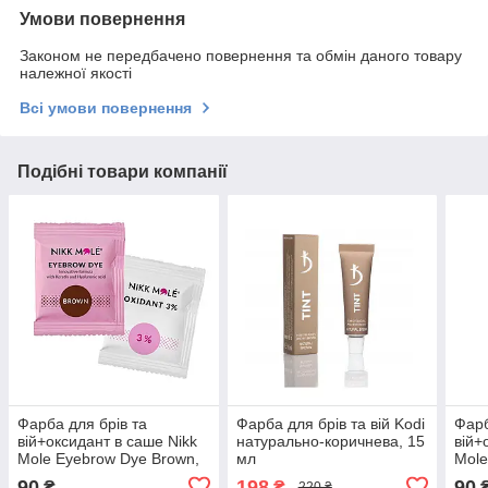
Умови повернення
Законом не передбачено повернення та обмін даного товару
належної якості
Всі умови повернення
Подібні товари компанії
Фарба для брів та
Фарба для брів та вій Kodi
Фарб
вій+оксидант в саше Nikk
натурально-коричнева, 15
вій+
Mole Eyebrow Dye Brown,
мл
Mole
коричнева, 5 мл
Blac
90
198
90
₴
₴
220 ₴