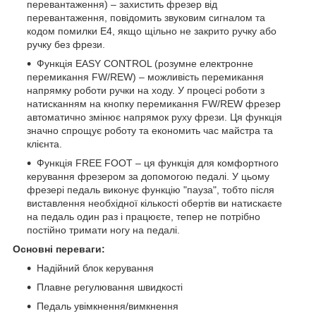
перевантаження) – захистить фрезер від
перевантаження, повідомить звуковим сигналом та
кодом помилки E4, якщо щільно не закрито ручку або
ручку без фрези.
Функція EASY CONTROL (розумне електронне
перемикання FW/REW) – можливість перемикання
напрямку роботи ручки на ходу. У процесі роботи з
натисканням на кнопку перемикання FW/REW фрезер
автоматично змінює напрямок руху фрези. Ця функція
значно спрощує роботу та економить час майстра та
клієнта.
Функція FREE FOOT – ця функція для комфортного
керування фрезером за допомогою педалі. У цьому
фрезері педаль виконує функцію "пауза", тобто після
виставлення необхідної кількості обертів ви натискаєте
на педаль один раз і працюєте, тепер не потрібно
постійно тримати ногу на педалі.
Основні переваги:
Надійний блок керування
Плавне регулювання швидкості
Педаль увімкнення/вимкнення