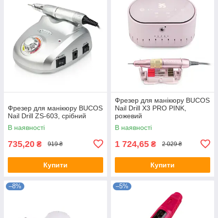
Фрезер для манікюру BUCOS
Фрезер для манікюру BUCOS
Nail Drill Х3 PRO PINK,
Nail Drill ZS-603, срібний
рожевий
В наявності
В наявності
735,20
1 724,65
₴
₴
919 ₴
2 029 ₴
Купити
Купити
–8%
–5%