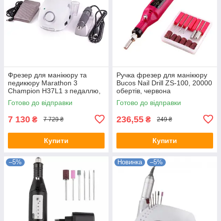
Фрезер для манікюру та
Ручка фрезер для манікюру
педикюру Marathon 3
Bucos Nail Drill ZS-100, 20000
Champion H37L1 з педаллю,
обертів, червона
білий
Готово до відправки
Готово до відправки
7 130
236,55
₴
₴
7 729 ₴
249 ₴
Купити
Купити
–5%
Новинка
–5%