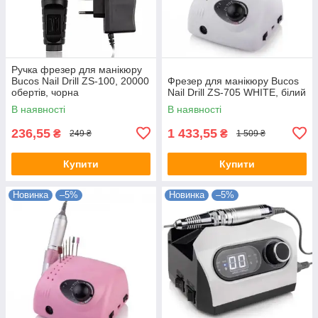
Ручка фрезер для манікюру
Bucos Nail Drill ZS-100, 20000
Фрезер для манікюру Bucos
обертів, чорна
Nail Drill ZS-705 WHITE, білий
В наявності
В наявності
236,55
1 433,55
₴
₴
249 ₴
1 509 ₴
Купити
Купити
Новинка
–5%
Новинка
–5%