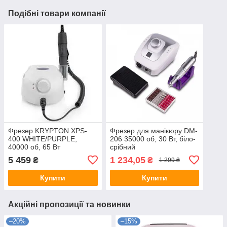
Подібні товари компанії
Фрезер KRYPTON XPS-
Фрезер для манікюру DM-
400 WHITE/PURPLE,
206 35000 об, 30 Вт, біло-
40000 об, 65 Вт
срібний
5 459
1 234,05
₴
₴
1 299 ₴
Купити
Купити
Акційні пропозиції та новинки
–20%
–15%