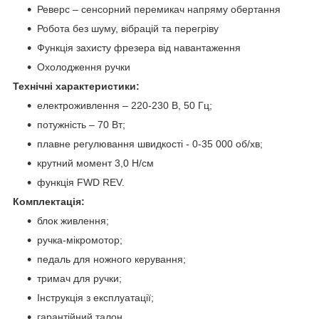
Реверс – сенсорний перемикач напряму обертання
Робота без шуму, вібрацій та перегріву
Функція захисту фрезера від навантаження
Охолодження ручки
Технічні характеристики:
електроживлення – 220-230 В, 50 Гц;
потужність – 70 Вт;
плавне регулювання швидкості - 0-35 000 об/хв;
крутний момент 3,0 Н/см
функція FWD REV.
Комплектація:
блок живлення;
ручка-мікромотор;
педаль для ножного керування;
тримач для ручки;
Інструкція з експлуатації;
гарантійний талон.