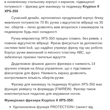
в оновленому стильному корпусі з екраном, підвищеної
потужності – фрезер для манікюру та педикюру
Krypton II
XPS-350
Сучасний дизайн, ергономічно продуманий корпус блоку
живлення потужністю 70 Вт, ручка з відсутністю вібрації на 35
тис. обертів – легко дозволять вам впоратися з манікюром та
педикюром будь-якої складності.
Ручка-мікромотор XPS-350 працює плавно, без ривків, з
повною відсутністю вібрації. Фреза фіксується за допомогою
системи twist lock, що надійно утримує фрезу під час роботи.
Корпус ручки виконаний із якісного пластику ABC, що
забезпечує приємні тактильні відчуття.
Додатковою фішкою даного фрезера є наявність 14
зручних отворів на блоці управління, що є підставкою
фіксатором для фрез. Наявність екрану дозволить
контролювати кількість обертів ручки.
Фрезер для манікюру та педикюру Krypton XPS-350 має
функцію реверсу та форварда (FW/REW). Фрезер також
комплектується педаллю для керування ногою.
Функціонал фрезера Krypton II XPS-350:
Удосконалена функція PROTECTION+ (захист від