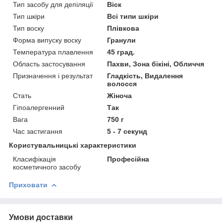
Тип засобу для депіляції
Віск
Тип шкіри
Всі типи шкіри
Тип воску
Плівкова
Форма випуску воску
Гранули
Температура плавлення
45 град.
Область застосування
Пахви, Зона бікіні, Обличчя
Призначення і результат
Гладкість, Видалення
волосся
Стать
Жіноча
Гіпоалергенний
Так
Вага
750 г
Час застигання
5 - 7 секунд
Користувальницькі характеристики
Класифікація
Професійна
косметичного засобу
Приховати
Умови доставки