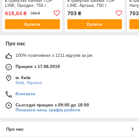
в гранулах ItalWax TOP
в гранулах ItalWax TOP
в гр
LINE, Орхідея, 750 г
LINE, Аргана, 750 г
Нату
УЦІНКА
618,64
703
703
₴
₴
703 ₴
Купити
Купити
Про нас
100% позитивних з 1211 відгуків за рік
Працює з 17.06.2019
м. Київ
Київ, Україна
Контакти
Сьогодні працює з 09:00 до 18:00
Показати весь графік роботи
Про нас