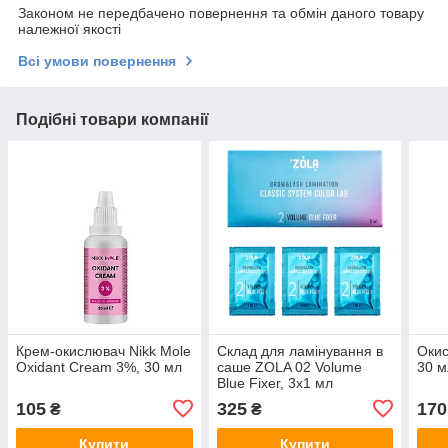
Законом не передбачено повернення та обмін даного товару
належної якості
Всі умови повернення
Подібні товари компанії
Крем-окислювач Nikk Mole
Склад для ламінування в
Окис
Oxidant Cream 3%, 30 мл
саше ZOLA 02 Volume
30 м
Blue Fixer, 3х1 мл
105
325
170
₴
₴
Купити
Купити