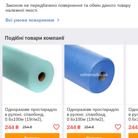
Законом не передбачено повернення та обмін даного товару
належної якості
Всі умови повернення
Подібні товари компанії
Одноразове простирадло
Одноразове простирадло
Одно
в рулоні, спанбонд,
в рулоні, спанбонд,
в ру
0.6х100м (19г/м2),
0.6х100м (19г/м2),
0.6х
бірюзове
блакитне
пом
244
244
244
₴
₴
254 ₴
254 ₴
Купити
Купити