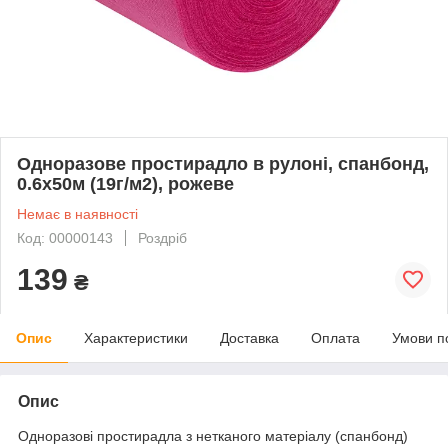
Одноразове простирадло в рулоні, спанбонд,
0.6х50м (19г/м2), рожеве
Немає в наявності
Код: 00000143
Роздріб
139
₴
Опис
Характеристики
Доставка
Оплата
Умови п
Опис
Одноразові простирадла з нетканого матеріалу (спанбонд)