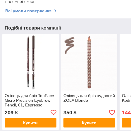
належної якості
Всі умови повернення
Подібні товари компанії
Олівець для брів TopFace
Олівець для брів пудровий
Олів
Micro Precision Eyebrow
ZOLA Blonde
Kodi
Pencil, 01, Espresso
209
350
144
₴
₴
Купити
Купити