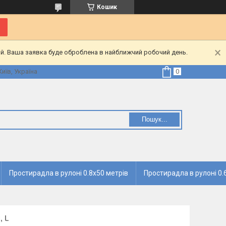
Кошик
ий. Ваша заявка буде оброблена в найближчий робочий день.
Київ, Україна
Пошук...
Простирадла в рулоні 0.8х50 метрів
Простирадла в рулоні 0.
, L