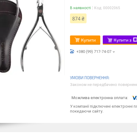
В наявності
Код:
00002065
874 ₴
Купити
Купити з
+380 (99) 717-74-07
Законом не передбачено поверненн
У компанії підключені електронні п
покидаючи сайту.