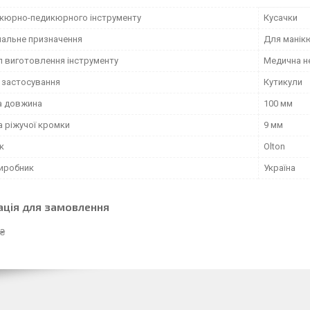
ікюрно-педикюрного інструменту
Кусачки
нальне призначення
Для манік
л виготовлення інструменту
Медична н
 застосування
Кутикули
а довжина
100 мм
 ріжучої кромки
9 мм
к
Olton
виробник
Україна
ація для замовлення
 ₴