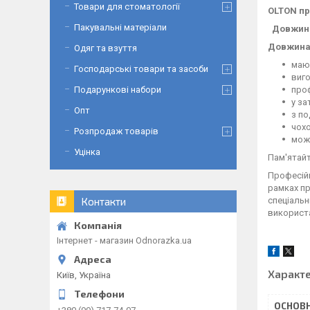
Товари для стоматології
OLTON пр
Пакувальні матеріали
Довжина 
Довжина 
Одяг та взуття
маю
Господарські товари та засоби
виго
проф
Подарункові набори
у за
Опт
з п
чохо
Розпродаж товарів
можн
Уцінка
Пам'ятайт
Професійн
рамках пр
спеціальн
Контакти
використа
Інтернет - магазин Odnorazka.ua
Характ
Київ, Україна
ОСНОВН