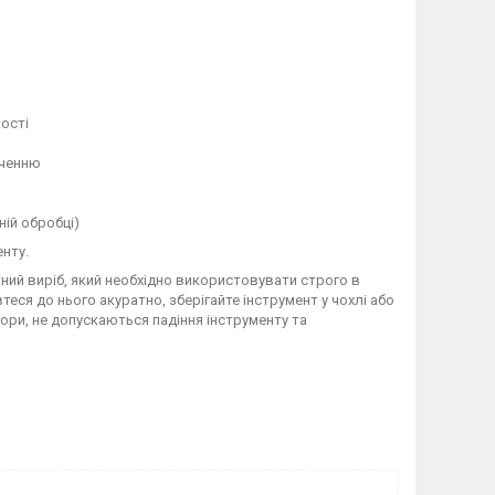
ості
оченню
ній обробці)
нту.
ний виріб, який необхідно використовувати строго в
еся до нього акуратно, зберігайте інструмент у чохлі або
ори, не допускаються падіння інструменту та