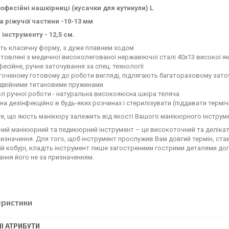
офесійні нашкірниці (кусачки для кутикули) L
ріжучої частини -10-13 мм
інструменту - 12,5 см.
ть класичну форму, з дуже плавним ходом
товлені з медичної високолегованої нержавіючої сталі 40х13 високої як
есійне, ручне заточування за спец. технології
точеному готовому до роботи вигляді, підлягають багаторазовому зат
одвійними титановими пружинами
л ручної роботи - натуральна високоякісна шкіра теляча
а дезінфекційно в будь-яких розчинах і стерилізувати (піддавати терміч
е, що якість манікюру залежить від якості Вашого манікюрного інструме
ий манікюрний та педикюрний інструмент – це високоточний та делікат
изначення. Для того, щоб інструмент прослужив Вам довгий термін, ставт
ій кобурі, кладіть інструмент лише загостреними гострими деталями дог
ння його не за призначенням.
еристики
І АТРИБУТИ