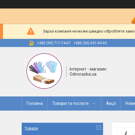
Зараз компанія не може швидко обробляти замовл
+380 (99) 717-74-07
+380 (50) 691-69-65
Інтернет - магазин
Odnorazka.ua
Головна
Товари та послуги
Акції
Нови
Товари