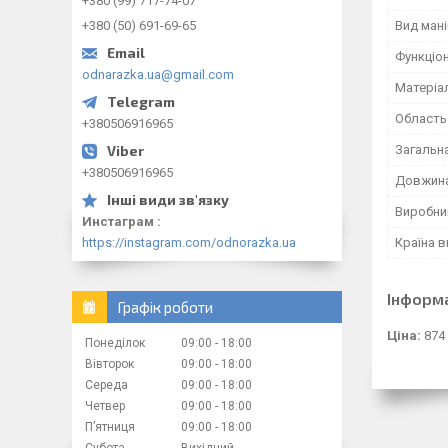
+380 (99) 717-74-07
Вид ман
+380 (50) 691-69-65
Функціо
odnarazka.ua@gmail.com
Матеріа
Область
+380506916965
Загальн
+380506916965
Довжина
Виробни
Инстаграм
https://instagram.com/odnorazka.ua
Країна 
Інформ
Графік роботи
Ціна:
874
Понеділок
09:00
18:00
Вівторок
09:00
18:00
Середа
09:00
18:00
Четвер
09:00
18:00
Пʼятниця
09:00
18:00
Субота
Вихідний