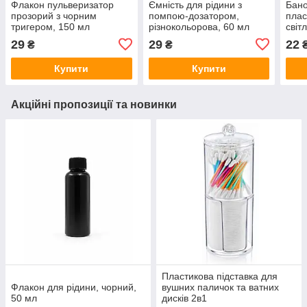
Флакон пульверизатор
Ємність для рідини з
Бано
прозорий з чорним
помпою-дозатором,
плас
тригером, 150 мл
різнокольорова, 60 мл
світ
29
29
22
₴
₴
Купити
Купити
Акційні пропозиції та новинки
Пластикова підставка для
Флакон для рідини, чорний,
вушних паличок та ватних
50 мл
дисків 2в1