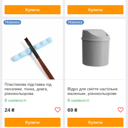
Купити
Купити
Новинка
Новинка
Пластикова підставка під
пензлики, тонка, довга,
ВІдро для сміття настільне
різнокольорова
маленьке, різнокольорове
В наявності
В наявності
24
69
₴
₴
Купити
Купити