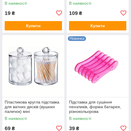
В наявності
В наявності
19
109
₴
₴
Купити
Купити
Новинка
Пластикова кругла підставка
Підставка для сушіння
для ватних дисків (вушних
пензликів, форма батарея,
паличок) міні
різнокольорова
В наявності
В наявності
69
39
₴
₴