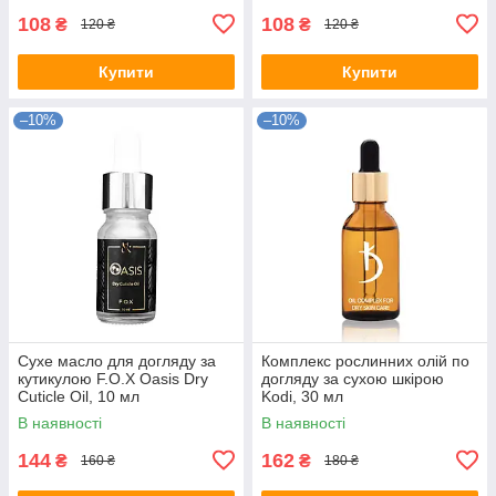
108
108
₴
₴
120 ₴
120 ₴
Купити
Купити
–10%
–10%
Сухе масло для догляду за
Комплекс рослинних олій по
кутикулою F.O.X Oasis Dry
догляду за сухою шкірою
Cuticle Oil, 10 мл
Kodi, 30 мл
В наявності
В наявності
144
162
₴
₴
160 ₴
180 ₴