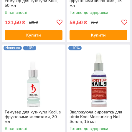
Ремувер для кутикули Kodi,
фруктовими кислотами, 15
50 мл
мл
В наявності
Готово до відправки
121,50
58,50
₴
₴
135 ₴
65 ₴
Купити
Купити
Новинка
–10%
–10%
Ремувер для кутикули Kodi, з
Зволожуюча сироватка для
фруктовими кислотами, 30
нігтів Kodi Moisturizing Nail
мл
Serum, 15 мл
В наявності
Готово до відправки