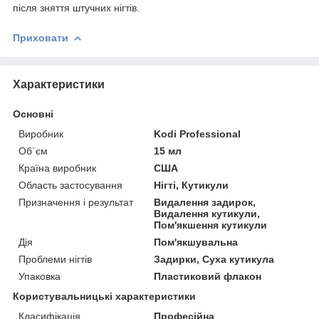
після зняття штучних нігтів.
Приховати
Характеристики
Основні
Виробник
Kodi Professional
Об`єм
15 мл
Країна виробник
США
Область застосування
Нігті, Кутикули
Призначення і результат
Видалення задирок,
Видалення кутикули,
Пом'якшення кутикули
Дія
Пом'якшувальна
Проблеми нігтів
Задирки, Суха кутикула
Упаковка
Пластиковий флакон
Користувальницькі характеристики
Класифікація
Професійна