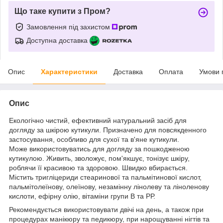
Що таке купити з Пром?
Замовлення під захистом
Доступна доставка
Опис
Характеристики
Доставка
Оплата
Умови 
Опис
Екологічно чистий, ефективний натуральний засіб для
догляду за шкірою кутикули. Призначено для повсякденного
застосування, особливо для сухої та в'яне кутикули.
Може використовуватись для догляду за пошкодженою
кутикулою. Живить, зволожує, пом'якшує, тонізує шкіру,
роблячи її красивою та здоровою. Швидко вбирається.
Містить тригліцериди стеаринової та пальмітинової кислот,
пальмітолеїнову, олеїнову, незамінну лінолеву та ліноленову
кислоти, ефірну олію, вітаміни групи В та РР.
Рекомендується використовувати двічі на день, а також при
процедурах манікюру та педикюру, при нарощуванні нігтів та