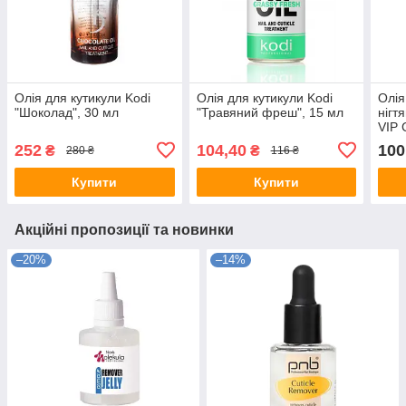
Олія для кутикули Kodi
Олія для кутикули Kodi
Олія
"Шоколад", 30 мл
"Травяний фреш", 15 мл
нігт
VIP 
252
104,40
100
₴
₴
280 ₴
116 ₴
Купити
Купити
Акційні пропозиції та новинки
–20%
–14%