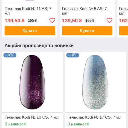
Гель-лак Kodi № 11 AS, 7
Гель-лак Kodi № 5 AS, 7
Гель
мл
мл
мл
139,50
139,50
162
₴
₴
155 ₴
155 ₴
Купити
Купити
Акційні пропозиції та новинки
–10%
–10%
Гель-лак Kodi № 10 СS, 7 мл
Гель-лак Kodi № 17 СS, 7 мл
В наявності
В наявності