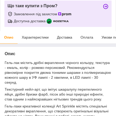
Що таке купити з Пром?
Замовлення під захистом
Доступна доставка
Опис
Характеристики
Доставка
Оплата
Умови п
Опис
Гель-лак містить дрібні вкраплення чорного кольору, текстура
- емаль, колір - рожево-персиковий. Рекомендується
рівномірне покриття двома тонкими шарами з полімеризацією
кожного шару в УФ лампі - 2 хвилини, в LED лампі - 30
секунд.
Текстурний нейл-арт, що імітує шкаралупу перепелиного
яйця, дрібні бризки фарб, пісок або інші природні ефекти,
став одним з найяскравіших нігтьових трендів цього року.
Гель-лаки креативної колекції Art Sprinkle містять спеціальні
декоративні вкраплення, що створюють оригінальні візуальні
ефекти на нігтях. Вони зручні в роботі, мають чудову