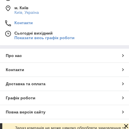
м. Київ
Київ, Україна
Контакти
Сьогодні вихідний
Показати весь графік роботи
Про нас
Контакти
Доставка та оплата
Графік роботи
Повна версія сайту
Сайт створено на маркетплейсі
Prom.ua
Зараз компанія не може швидко обробляти замовлення та