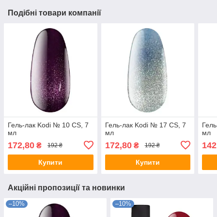
Подібні товари компанії
Гель-лак Kodi № 10 СS, 7
Гель-лак Kodi № 17 СS, 7
Гель
мл
мл
мл
172,80
172,80
142
₴
₴
192 ₴
192 ₴
Купити
Купити
Акційні пропозиції та новинки
–10%
–10%