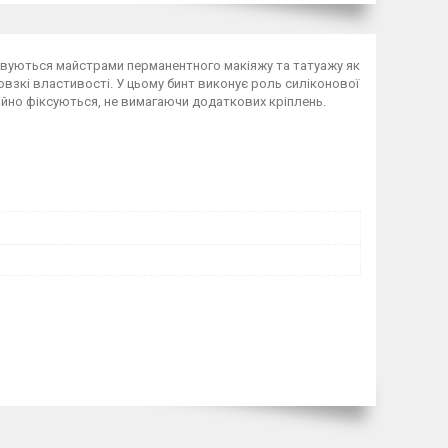
овуються майстрами перманентного макіяжу та татуажу як
овзкі властивості. У цьому бинт виконує роль силіконової
тійно фіксуються, не вимагаючи додаткових кріплень.