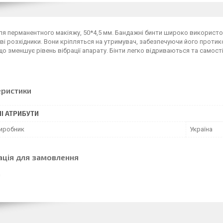
ля перманентного макіяжу, 50*4,5 мм. Бандажні бинти широко використ
і розхідники. Вони кріпляться на утримувач, забезпечуючи його протик
що зменшує рівень вібрації апарату. Бінти легко відриваються та самос
еристики
І АТРИБУТИ
виробник
Україна
ація для замовлення