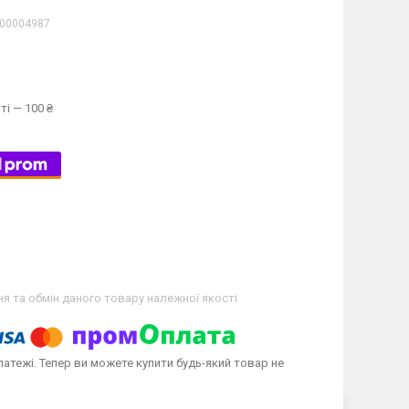
00004987
ті — 100 ₴
я та обмін даного товару належної якості
латежі. Тепер ви можете купити будь-який товар не