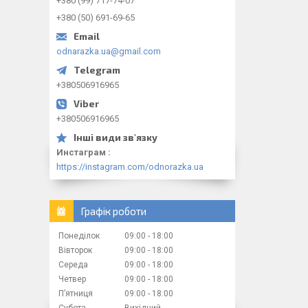
+380 (99) 717-74-07
+380 (50) 691-69-65
odnarazka.ua@gmail.com
+380506916965
+380506916965
Инстаграм
https://instagram.com/odnorazka.ua
Графік роботи
Понеділок
09:00
18:00
Вівторок
09:00
18:00
Середа
09:00
18:00
Четвер
09:00
18:00
Пʼятниця
09:00
18:00
Субота
Вихідний