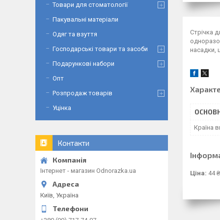
Товари для стоматології
Пакувальні матеріали
Стрічка д
Одяг та взуття
одноразов
Господарські товари та засоби
насадки, 
Подарункові набори
Опт
Характ
Розпродаж товарів
Уцінка
ОСНОВН
Країна 
Контакти
Інформ
Інтернет - магазин Odnorazka.ua
Ціна:
44 ₴
Київ, Україна