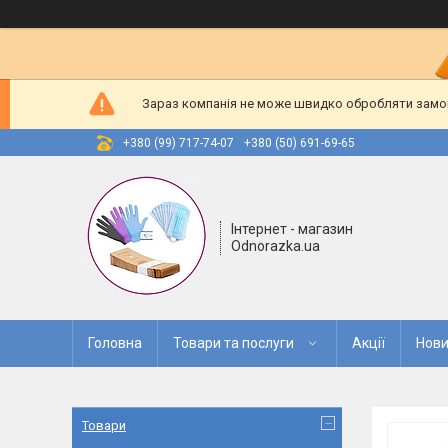
Зараз компанія не може швидко обробляти замовл
+380 (99) 717-74-07
+380 (50) 691-69-65
Інтернет - магазин
Odnorazka.ua
Головна
Товари та послуги
Акції
Нови
Товари