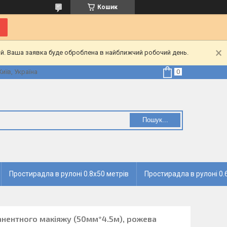
Кошик
ий. Ваша заявка буде оброблена в найближчий робочий день.
Київ, Україна
Пошук...
Простирадла в рулоні 0.8х50 метрів
Простирадла в рулоні 0.
анентного макіяжу (50мм*4.5м), рожева