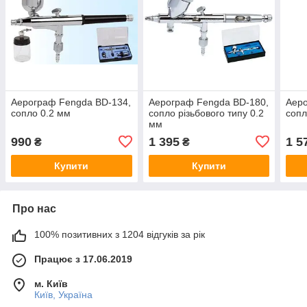
Аерограф Fengda BD-134,
Аерограф Fengda BD-180,
Аер
сопло 0.2 мм
сопло різьбового типу 0.2
сопл
мм
990
1 395
1 5
₴
₴
Купити
Купити
Про нас
100% позитивних з 1204 відгуків за рік
Працює з 17.06.2019
м. Київ
Київ, Україна