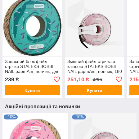
Запасний блок файл-
Змінний файл-стрічка з
Запа
стрічки STALEKS BOBBI
кліпсою STALEKS BOBBI
стрі
NAIL papmAm, пончик, для
NAIL papmAm, пончик, 180
NAIL
катушки, 100 гріт, ATSC-
гріт, ATC-180
кату
239
251,10
215
₴
₴
279 ₴
100
180
Купити
Купити
Акційні пропозиції та новинки
–10%
–10%