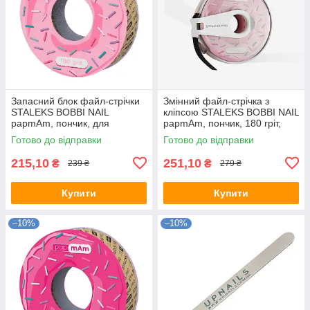
Запасний блок файл-стрічки
Змінний файл-стрічка з
STALEKS BOBBI NAIL
кліпсою STALEKS BOBBI NAIL
papmAm, пончик, для
papmAm, пончик, 180 гріт,
катушки, 180 гріт, ATSC-180
ATC-180
Готово до відправки
Готово до відправки
215,10
251,10
₴
₴
239 ₴
279 ₴
Купити
Купити
–10%
–10%