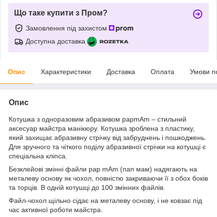
Що таке купити з Пром?
Замовлення під захистом
Доступна доставка
Опис
Характеристики
Доставка
Оплата
Умови п
Опис
Котушка з одноразовим абразивом papmAm – стильний
аксесуар майстра манікюру. Котушка зроблена з пластику,
який захищає абразивну стрічку від забруднень і пошкоджень.
Для зручного та чіткого поділу абразивної стрічки на котушці є
спеціальна кліпса.
Безклейові змінні файли pap mAm (пап мам) надягають на
металеву основу як чохол, повністю закриваючи її з обох боків
та торців. В одній котушці до 100 змінних файлів.
Файл-чохол щільно сідає на металеву основу, і не ковзає під
час активної роботи майстра.