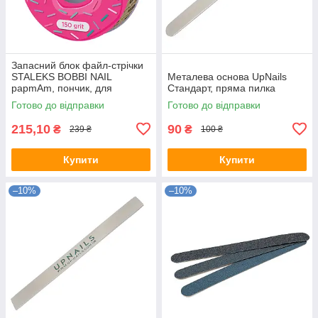
Запасний блок файл-стрічки
STALEKS BOBBI NAIL
Металева основа UpNails
papmAm, пончик, для
Стандарт, пряма пилка
катушки, 150 гріт, ATSC-150
Готово до відправки
Готово до відправки
215,10
90
₴
₴
239 ₴
100 ₴
Купити
Купити
–10%
–10%