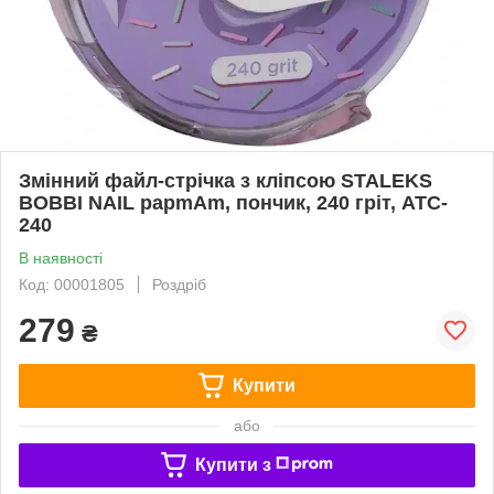
Змінний файл-стрічка з кліпсою STALEKS
BOBBI NAIL papmAm, пончик, 240 гріт, ATC-
240
В наявності
Код: 00001805
Роздріб
279
₴
Купити
або
Купити з