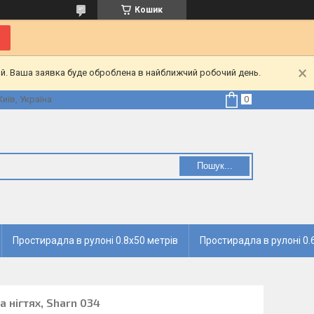
Кошик
ий. Ваша заявка буде оброблена в найближчий робочий день.
Київ, Україна
Пошук...
Простирадла в рулоні 0.8х50 метрів
Простирадла в рулоні 0.
 нігтях, Sharn 034