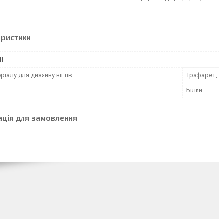
еристики
І
ріалу для дизайну нігтів
Трафарет,
Білий
ація для замовлення