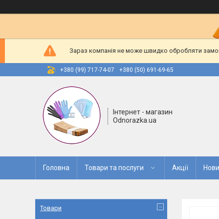
Зараз компанія не може швидко обробляти замовл
+380 (99) 717-74-07
+380 (50) 691-69-65
Інтернет - магазин
Odnorazka.ua
Головна
Товари та послуги
Акції
Нови
Товари