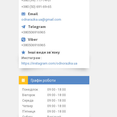
+380 (99) 717-74-07
+380 (50) 691-69-65
odnarazka.ua@gmail.com
+380506916965
+380506916965
Инстаграм
https://instagram.com/odnorazka.ua
Графік роботи
Понеділок
09:00
18:00
Вівторок
09:00
18:00
Середа
09:00
18:00
Четвер
09:00
18:00
Пʼятниця
09:00
18:00
Субота
Вихідний