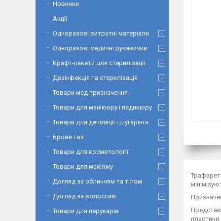
Новинки
Акції
Одноразові витратні матеріали
Одноразові медичні рукавички
Крафт-пакети для стерилізації
Дезінфекція та стерилізація
Товари мед призначення
Товари для манікюру і педикюру
Товари для депіляції і шугарінга
Брови і вії
Товари для косметології
Товари для макіяжу
Трафарети
Догляд за обличчям та тілом
мінімізую
Догляд за волоссям
Призначен
Представл
Товари для перукарів
пластини,