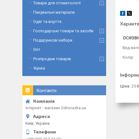
Товари для стоматології
Пакувальні матеріали
Одяг та взуття
Характ
Господарські товари та засоби
ОСНОВН
Подарункові набори
Вид мате
Опт
Колір
Розпродаж товарів
Уцінка
Інформ
Ціна:
25 ₴
Контакти
Інтернет - магазин Odnorazka.ua
Київ, Україна