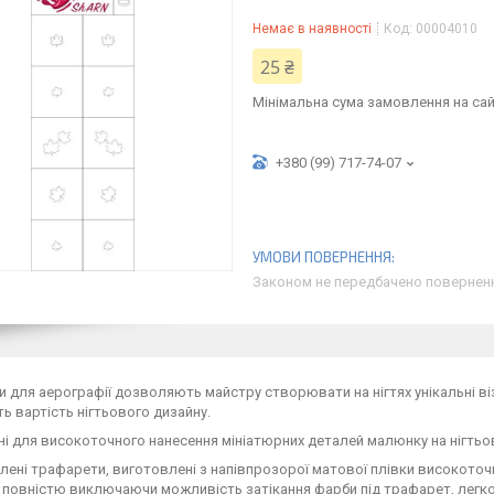
Немає в наявності
Код:
00004010
25 ₴
Мінімальна сума замовлення на сай
+380 (99) 717-74-07
Законом не передбачено поверненн
 для аерографії дозволяють майстру створювати на нігтях унікальні віз
ть вартість нігтьового дизайну.
і для високоточного нанесення мініатюрних деталей малюнку на нігтьо
ені трафарети, виготовлені з напівпрозорої матової плівки високоточ
 повністю виключаючи можливість затікання фарби під трафарет, легко м