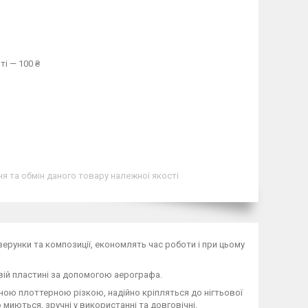
ті — 100 ₴
я та обмін даного товару належної якості
ерунки та композиції, економлять час роботи і при цьому
вій пластині за допомогою аерографа.
ною плоттерною різкою, надійно кріпляться до нігтьової
иються, зручні у використанні та довговічні.