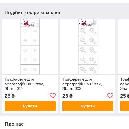
Подібні товари компанії
Трафарети для
Трафарети для
Тра
аерографії на нігтях,
аерографії на нігтях,
аеро
Sharn 011
Sharn 009
Shar
25
25
25
₴
₴
Купити
Купити
Про нас