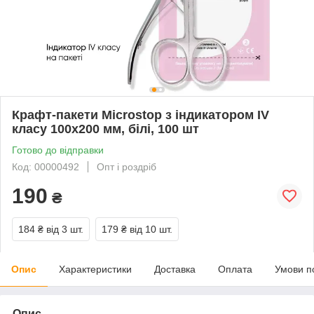
Крафт-пакети Microstop з індикатором IV
класу 100х200 мм, білі, 100 шт
Готово до відправки
Код: 00000492
Опт і роздріб
190
₴
184 ₴
від 3 шт.
179 ₴
від 10 шт.
Опис
Характеристики
Доставка
Оплата
Умови п
Опис