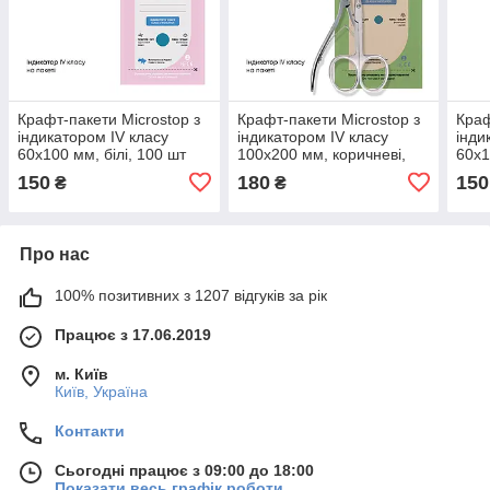
Крафт-пакети Microstop з
Крафт-пакети Microstop з
Краф
індикатором IV класу
індикатором IV класу
інди
60х100 мм, білі, 100 шт
100х200 мм, коричневі,
60х1
100 шт
шт
150
180
150
₴
₴
Про нас
100% позитивних з 1207 відгуків за рік
Працює з 17.06.2019
м. Київ
Київ, Україна
Контакти
Сьогодні працює з 09:00 до 18:00
Показати весь графік роботи