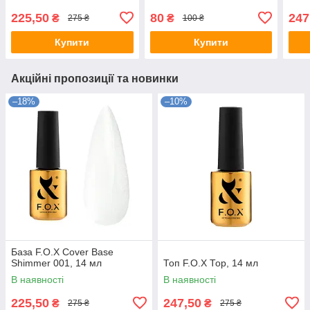
225,50
80
247
₴
₴
275 ₴
100 ₴
Купити
Купити
Акційні пропозиції та новинки
–18%
–10%
База F.O.X Cover Base
Shimmer 001, 14 мл
Топ F.O.X Тоp, 14 мл
В наявності
В наявності
225,50
247,50
₴
₴
275 ₴
275 ₴