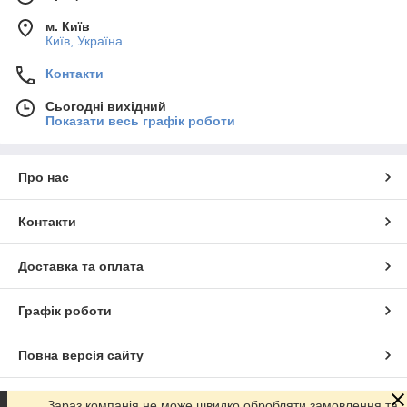
м. Київ
Київ, Україна
Контакти
Сьогодні вихідний
Показати весь графік роботи
Про нас
Контакти
Доставка та оплата
Графік роботи
Повна версія сайту
Сайт створено на маркетплейсі
Prom.ua
Зараз компанія не може швидко обробляти замовлення та