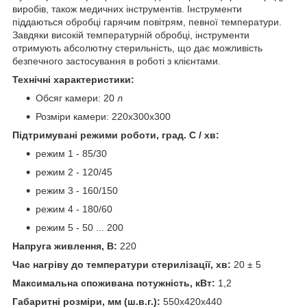
виробів, також медичних інструментів. Інструменти
піддаються обробці гарячим повітрям, певної температури.
Завдяки високій температурній обробці, інструменти
отримують абсолютну стерильність, що дає можливість
безпечного застосування в роботі з клієнтами.
Технічні характеристики:
Обсяг камери: 20 л
Розміри камери: 220х300х300
Підтримувані режими роботи, град. С / хв:
режим 1 - 85/30
режим 2 - 120/45
режим 3 - 160/150
режим 4 - 180/60
режим 5 - 50 ... 200
Напруга живлення, В:
220
Час нагріву до температури стерилізації, хв:
20 ± 5
Максимальна споживана потужність, кВт:
1,2
Габаритні розміри, мм (ш.в.г.):
550х420х440