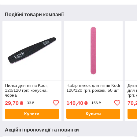
Подібні товари компанії
Пилка для нігтів Kodi,
Набір пилок для нігтів Kodi
Дитя
120/120 гріт, конусна,
120/120 гріт, рожеві, 50 шт
для 
чорна
гріт,
29,70
140,40
70,
₴
₴
33 ₴
156 ₴
Купити
Купити
Акційні пропозиції та новинки