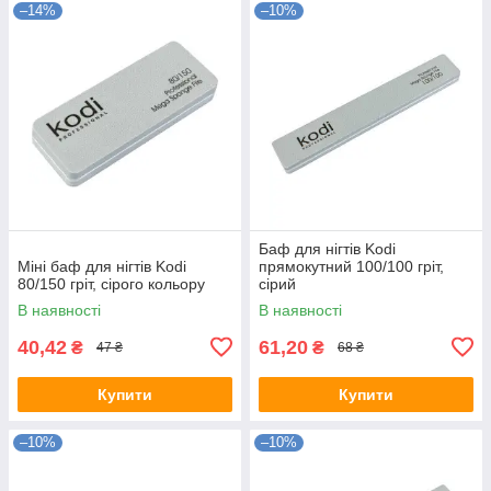
–14%
–10%
Баф для нігтів Kodi
Міні баф для нігтів Kodi
прямокутний 100/100 гріт,
80/150 гріт, сірого кольору
сірий
В наявності
В наявності
40,42
61,20
₴
₴
47 ₴
68 ₴
Купити
Купити
–10%
–10%