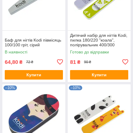
Дитячий набір для нігтів Kodi,
Баф для нігтів Kodi півмісяць
пилка 180/220 "коала",
100/100 гріт, сірий
полірувальник 400/300
"жабеня"
В наявності
Готово до відправки
64,80
81
₴
₴
72 ₴
90 ₴
Купити
Купити
–10%
–10%