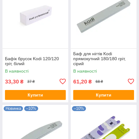
Баф для нігтів Kodi
Бафік брусок Kodi 120/120
прямокутний 180/180 гріт,
гріт, білий
сірий
В наявності
В наявності
33,30
61,20
₴
₴
37 ₴
68 ₴
Купити
Купити
Новинка
–10%
–10%