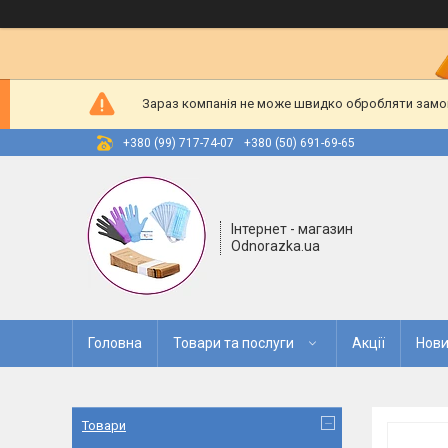
Зараз компанія не може швидко обробляти замовл
+380 (99) 717-74-07
+380 (50) 691-69-65
Інтернет - магазин
Odnorazka.ua
Головна
Товари та послуги
Акції
Нови
Товари