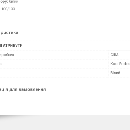
бору:
білий
:
100/100
еристики
І АТРИБУТИ
виробник
США
к
Kodi Profes
Білий
ація для замовлення