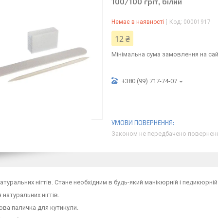
100/100 гріт, білий
Немає в наявності
Код:
00001917
12 ₴
Мінімальна сума замовлення на сай
+380 (99) 717-74-07
Законом не передбачено поверненн
атуральних нігтів. Стане необхідним в будь-який манікюрній і педикюрні
 натуральних нігтів.
ва паличка для кутикули.