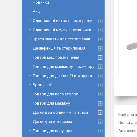
Новинки
Акції
Одноразові витратні матеріали
Одноразові медичні рукавички
Крафт-пакети для стерилізації
Дезінфекція та стерилізація
Товари мед призначення
Товари для манікюру і педикюру
Товари для депіляції і шугарінга
Брови і вії
Товари для косметології
Товари для макіяжу
Догляд за обличчям та тілом
Баф для н
Догляд за волоссям
Пилка для
Апельсино
Товари для перукарів