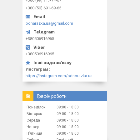
+380 (99) 717-74-07
+380 (50) 691-69-65
odnarazka.ua@gmail.com
+380506916965
+380506916965
Инстаграм
https://instagram.com/odnorazka.ua
Графік роботи
Понеділок
09:00
18:00
Вівторок
09:00
18:00
Середа
09:00
18:00
Четвер
09:00
18:00
Пʼятниця
09:00
18:00
Субота
Вихідний