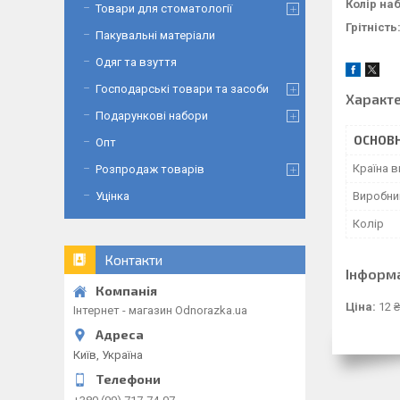
Колір на
Товари для стоматології
Грітність
Пакувальні матеріали
Одяг та взуття
Господарські товари та засоби
Характ
Подарункові набори
ОСНОВН
Опт
Країна 
Розпродаж товарів
Виробни
Уцінка
Колір
Контакти
Інформ
Ціна:
12 ₴
Інтернет - магазин Odnorazka.ua
Київ, Україна