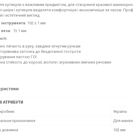
ля кутикули є важливим предметом, для створення красивої манікюрно
ї шкіри і кутикули видаляти комфортніше і економічніше за часом. Проф
й і естетичний вигляд.
 інструмента:
102 ± 1 мм
леза:
7± 1 мм
сті:
но лягають в руку, завдяки зігнутим ручкам
торівнева заточка до бездоганної гостроти
ірування пастою ГОЇ
ка стійкість до корозії, вологи і агресивних хімічних речовин
еристики
І АТРИБУТИ
виробник
Україна
нальне призначення
Для манік
а довжина
102 мм