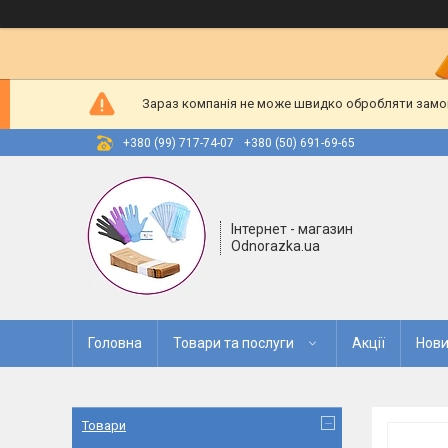
Зараз компанія не може швидко обробляти замовл
+380 (99) 717-74-07
+380 (50) 691-69-65
Інтернет - магазин
Odnorazka.ua
Головна
Товари та послуги
Акції
Нови
Товари