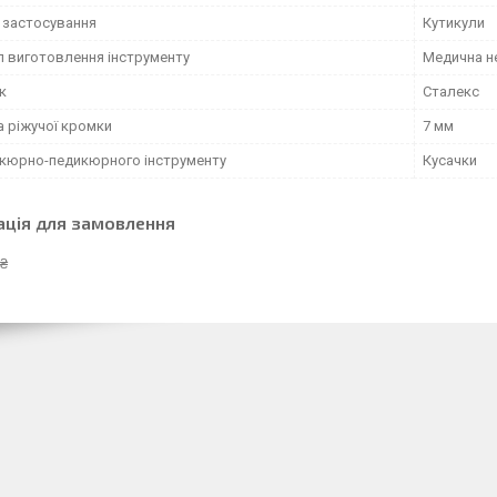
 застосування
Кутикули
л виготовлення інструменту
Медична н
к
Сталекс
 ріжучої кромки
7 мм
ікюрно-педикюрного інструменту
Кусачки
ація для замовлення
 ₴