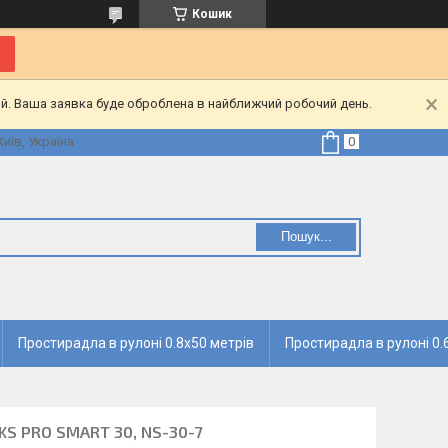
Кошик
ий. Ваша заявка буде оброблена в найближчий робочий день.
Київ, Україна
Пошук...
Простирадла в рулоні 0.8х50 метрів
Простирадла в рулоні 0.
KS PRO SMART 30, NS-30-7