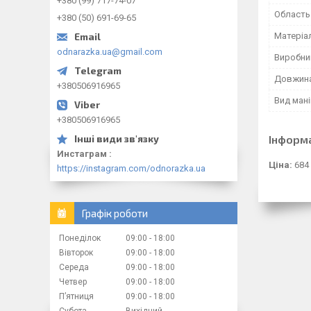
+380 (99) 717-74-07
Область
+380 (50) 691-69-65
Матеріа
odnarazka.ua@gmail.com
Виробни
Довжина
+380506916965
Вид ман
+380506916965
Інформ
Инстаграм
Ціна:
684
https://instagram.com/odnorazka.ua
Графік роботи
Понеділок
09:00
18:00
Вівторок
09:00
18:00
Середа
09:00
18:00
Четвер
09:00
18:00
Пʼятниця
09:00
18:00
Субота
Вихідний