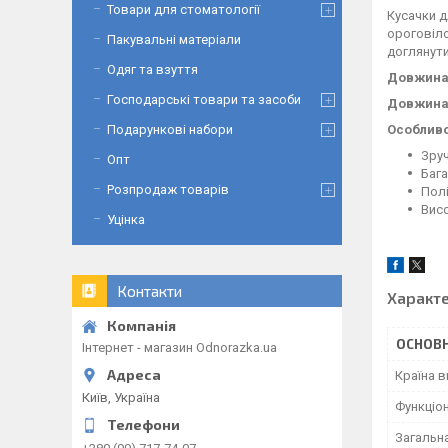
Товари для стоматології
Кусачки д
ороговіло
Пакувальні матеріали
доглянути
Одяг та взуття
Довжина
Господарські товари та засоби
Довжина 
Особливо
Подарункові набори
Зруч
Опт
Бага
Розпродаж товарів
Пол
Висо
Уцінка
Контакти
Характ
ОСНОВН
Інтернет - магазин Odnorazka.ua
Країна 
Київ, Україна
Функціо
Загальн