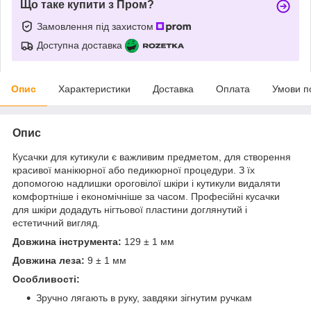
Що таке купити з Пром?
Замовлення під захистом
Доступна доставка
Опис
Характеристики
Доставка
Оплата
Умови п
Опис
Кусачки для кутикули є важливим предметом, для створення
красивої манікюрної або педикюрної процедури. З їх
допомогою надлишки ороговілої шкіри і кутикули видаляти
комфортніше і економічніше за часом. Професійні кусачки
для шкіри додадуть нігтьової пластини доглянутий і
естетичний вигляд.
Довжина інструмента:
129 ± 1 мм
Довжина леза:
9 ± 1 мм
Особливості:
Зручно лягають в руку, завдяки зігнутим ручкам