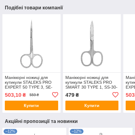
Подібні товари компанії
Манікюрні ножиці для
Манікюрні ножиці для
Мані
кутикули STALEKS PRO
кутикули STALEKS PRO
кут
EXPERT 50 TYPE 3, SE-
SMART 30 TYPE 1, SS-30-
EXPE
50-3
1
11-1
503,10
479
503
₴
₴
559 ₴
Купити
Купити
Акційні пропозиції та новинки
–12%
–12%