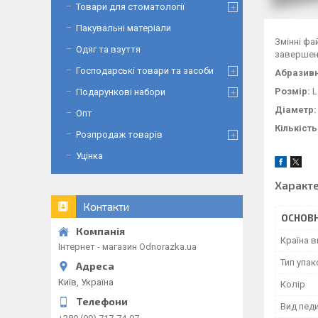
Товари для стоматології
Пакувальні матеріали
Змінні фа
Одяг та взуття
завершенн
Господарські товари та засоби
Абразив
Розмір:
L
Подарункові набори
Діаметр:
Опт
Кількість
Розпродаж товарів
Уцінка
Характ
Контакти
ОСНОВН
Країна 
Інтернет - магазин Odnorazka.ua
Тип упа
Київ, Україна
Колір
Вид пед