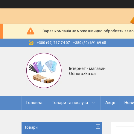
Зараз компанія не може швидко обробляти замовл
+380 (99) 717-74-07
+380 (50) 691-69-65
Інтернет - магазин
Odnorazka.ua
Головна
Товари та послуги
Акції
Нови
Товари