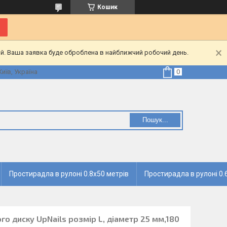
Кошик
ий. Ваша заявка буде оброблена в найближчий робочий день.
Київ, Україна
Пошук...
Простирадла в рулоні 0.8х50 метрів
Простирадла в рулоні 0.
го диску UpNails розмір L, діаметр 25 мм,180