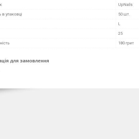
к
UpNails
ь в упаковці
50 шт.
L
25
ність
180 грит
ація для замовлення