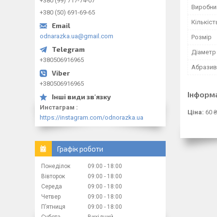
+380 (99) 717-74-07
Виробни
+380 (50) 691-69-65
Кількіст
odnarazka.ua@gmail.com
Розмір
Діаметр
+380506916965
Абразив
+380506916965
Інформ
Инстаграм
Ціна:
60 ₴
https://instagram.com/odnorazka.ua
Графік роботи
Понеділок
09:00
18:00
Вівторок
09:00
18:00
Середа
09:00
18:00
Четвер
09:00
18:00
Пʼятниця
09:00
18:00
Субота
Вихідний