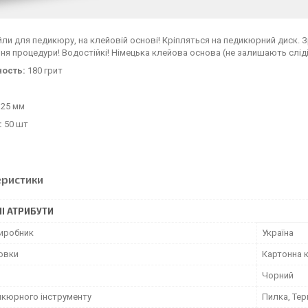
йли для педикюру, на клейовій основі! Кріпляться на педикюрний диск. З
я процедури! Водостійкі! Німецька клейова основа (не залишають слідів
ность:
180 грит
25 мм
:
50 шт
еристики
І АТРИБУТИ
виробник
Україна
ковки
Картонна 
Чорний
икюрного інструменту
Пилка, Тер