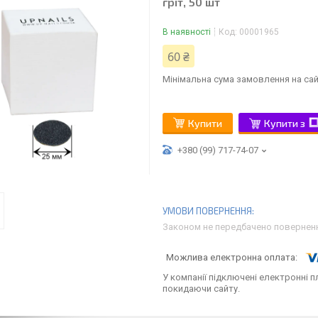
гріт, 50 шт
В наявності
Код:
00001965
60 ₴
Мінімальна сума замовлення на сай
Купити
Купити з
+380 (99) 717-74-07
Законом не передбачено поверненн
У компанії підключені електронні п
покидаючи сайту.