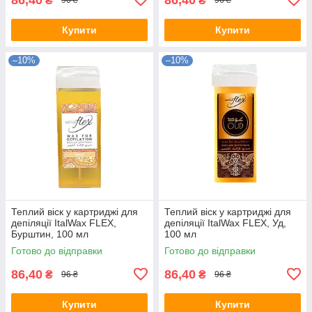
₴
₴
96 ₴
96 ₴
Купити
Купити
–10%
–10%
Теплий віск у картриджі для
Теплий віск у картриджі для
депіляції ItalWax FLEX,
депіляції ItalWax FLEX, Уд,
Бурштин, 100 мл
100 мл
Готово до відправки
Готово до відправки
86,40
86,40
₴
₴
96 ₴
96 ₴
Купити
Купити