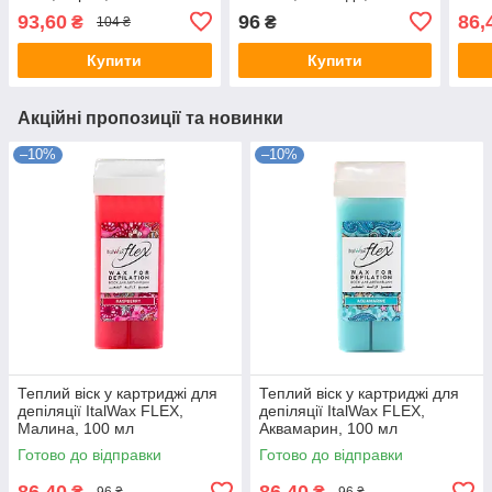
93,60
96
86,
₴
₴
104 ₴
Купити
Купити
Акційні пропозиції та новинки
–10%
–10%
Теплий віск у картриджі для
Теплий віск у картриджі для
депіляції ItalWax FLEX,
депіляції ItalWax FLEX,
Малина, 100 мл
Аквамарин, 100 мл
Готово до відправки
Готово до відправки
86,40
86,40