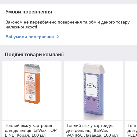
Умови повернення
Законом не передбачено повернення та обмін даного товару
належної якості
Всі умови повернення
Подібні товари компанії
Теплий віск у картриджі
Теплий віск у картриджі
Тепл
для депіляції ItalWax TOP
для депіляції ItalWax
для 
LINE, Корал, 100 мл
VANIRA, Лаванда, 100 мл
FLEX