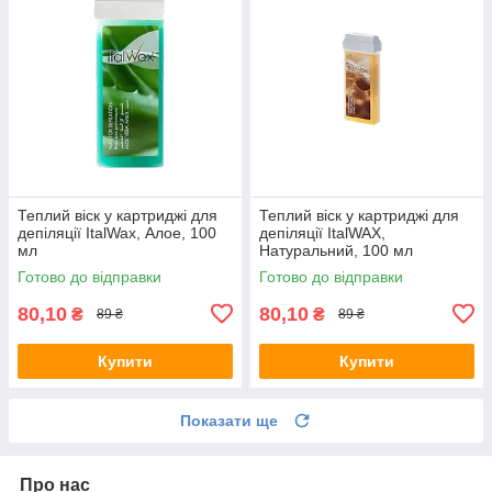
Теплий віск у картриджі для
Теплий віск у картриджі для
депіляції ItalWax, Алое, 100
депіляції ІtalWAX,
мл
Натуральний, 100 мл
Готово до відправки
Готово до відправки
80,10
80,10
₴
₴
89 ₴
89 ₴
Купити
Купити
Показати ще
Про нас