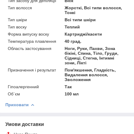
Тип засобу для депіляції
Віск
Тип волосся
Жорсткі, Всі типи волосся,
Тонкі
Тип шкіри
Всі типи шкіри
Тип воску
Теплий
Форма випуску воску
Картриджі/касети
Температура плавлення
40 град.
Область застосування
Ноги, Руки, Пахви, Зона
бікіні, Спина, Тіло, Груди,
Сідниці, Стегна, Інтимні
зони, Лікті
Призначення і результат
Пом'якшення, Гладкість,
Видалення волосся,
Зволоження
Гіпоалергенний
Так
Об`єм
100 мл
Приховати
Умови доставки