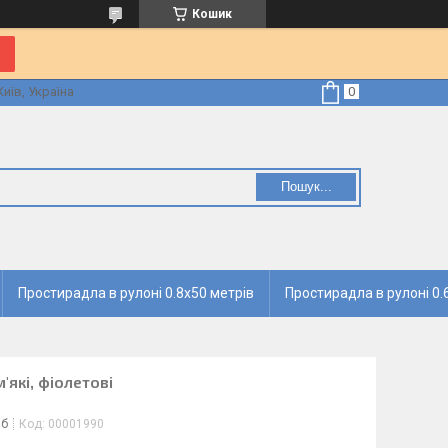
Кошик
Київ, Україна
Пошук...
Простирадла в рулоні 0.8х50 метрів
Простирадла в рулоні 0.
які, фіолетові
іб
Код:
00001990