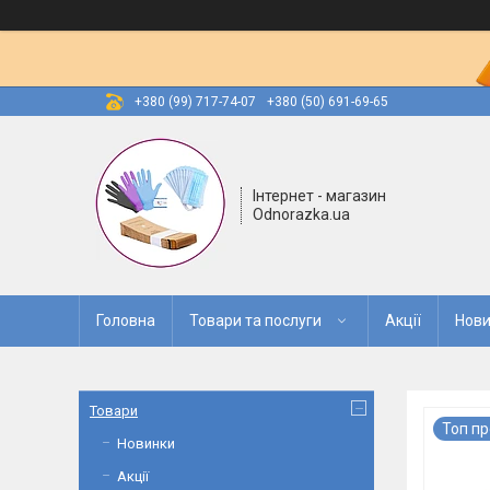
+380 (99) 717-74-07
+380 (50) 691-69-65
Інтернет - магазин
Odnorazka.ua
Головна
Товари та послуги
Акції
Нови
Товари
Топ п
Новинки
Акції