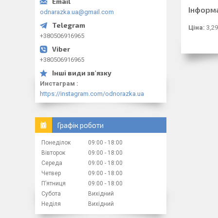
Інформ
odnarazka.ua@gmail.com
Ціна:
3,29
+380506916965
+380506916965
Инстаграм
https://instagram.com/odnorazka.ua
Графік роботи
Понеділок
09:00
18:00
Вівторок
09:00
18:00
Середа
09:00
18:00
Четвер
09:00
18:00
Пʼятниця
09:00
18:00
Субота
Вихідний
Неділя
Вихідний