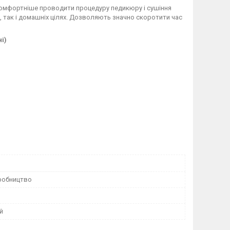
і комфортніше проводити процедуру педикюру і сушіння
 так і домашніх цілях. Дозволяють значно скоротити час
і)
робництво
й