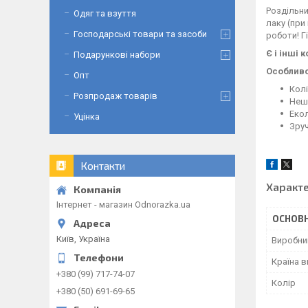
Роздільни
Одяг та взуття
лаку (при
Господарські товари та засоби
роботи! Г
Є і інші 
Подарункові набори
Особливо
Опт
Колі
Розпродаж товарів
Неш
Екол
Уцінка
Зруч
Контакти
Характ
Інтернет - магазин Odnorazka.ua
ОСНОВН
Київ, Україна
Виробни
Країна 
+380 (99) 717-74-07
Колір
+380 (50) 691-69-65