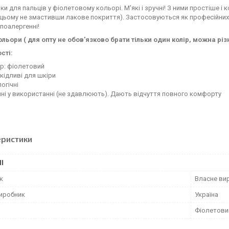
ки для пальців у фіолетовому кольорі. М'які і зручні! З ними простіше 
 цьому не змастивши лакове покриття). Застосовуються як професійних,
іпоалергенні!
кольори ( для опту не обов'язково брати тільки один колір, можна різн
сті:
р: фіолетовий
кідливі для шкіри
огічні
ні у використанні (не здавлюють). Дають відчуття повного комфорту
еристики
І
к
Власне ви
виробник
Україна
Фіолетови