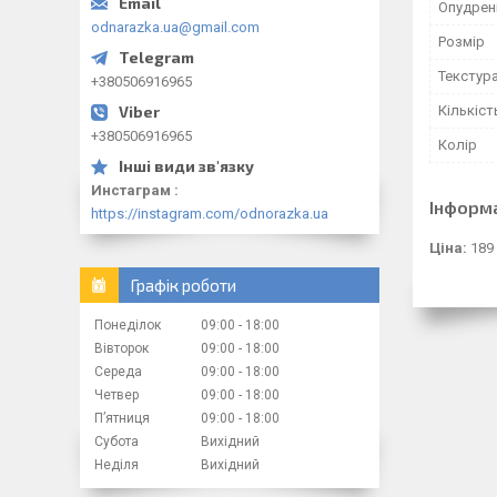
Опудрен
odnarazka.ua@gmail.com
Розмір
Текстур
+380506916965
Кількіст
+380506916965
Колір
Инстаграм
Інформ
https://instagram.com/odnorazka.ua
Ціна:
189
Графік роботи
Понеділок
09:00
18:00
Вівторок
09:00
18:00
Середа
09:00
18:00
Четвер
09:00
18:00
Пʼятниця
09:00
18:00
Субота
Вихідний
Неділя
Вихідний