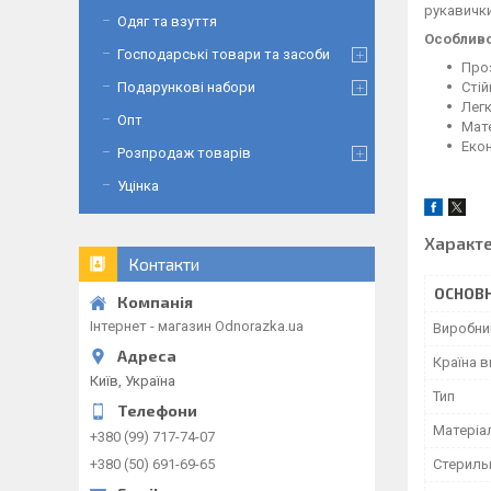
рукавички
Одяг та взуття
Особливо
Господарські товари та засоби
Про
Стій
Подарункові набори
Легк
Опт
Мате
Екон
Розпродаж товарів
Уцінка
Характ
Контакти
ОСНОВН
Інтернет - магазин Odnorazka.ua
Виробни
Країна 
Київ, Україна
Тип
Матеріа
+380 (99) 717-74-07
Стериль
+380 (50) 691-69-65