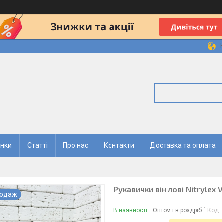
нки
Статті
Про нас
Контакти
Доставка та оплата
Рукавички вінілові Nitrylex 
родаж
В наявності
Оптом і в роздріб
Код: