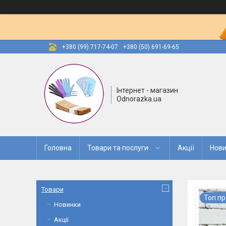
+380 (99) 717-74-07
+380 (50) 691-69-65
Інтернет - магазин
Odnorazka.ua
Головна
Товари та послуги
Акції
Нови
Товари
Топ п
Новинки
Акції