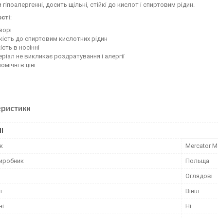
 гіпоалергенні, досить щільні, стійкі до кислот і спиртовим рідин.
сті
:
зорі
кість до спиртовим кислотних рідин
ість в носінні
ріал не викликає роздратування і алергії
омічні в ціні
еристики
І
к
Mercator M
виробник
Польща
Оглядові
л
Вініл
ні
Ні