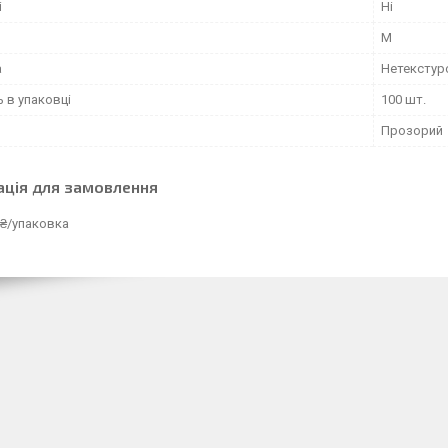
і
Ні
M
а
Нетекстур
ь в упаковці
100 шт.
Прозорий
ація для замовлення
 ₴/упаковка