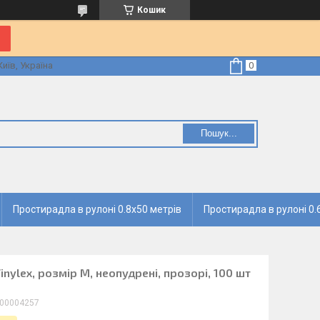
Кошик
Київ, Україна
Пошук...
Простирадла в рулоні 0.8х50 метрів
Простирадла в рулоні 0.
Vinylex, розмір M, неопудрені, прозорі, 100 шт
00004257