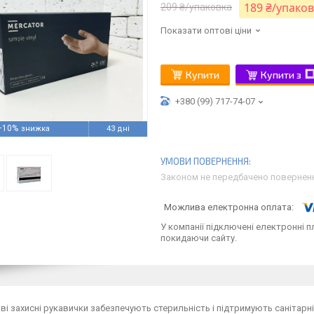
189 ₴/упако
209 ₴/упаковка
Показати оптові ціни
Купити
Купити з
+380 (99) 717-74-07
–10%
43 дні
Законом не передбачено поверненн
У компанії підключені електронні п
покидаючи сайту.
і захисні рукавички забезпечують стерильність і підтримують санітарні 