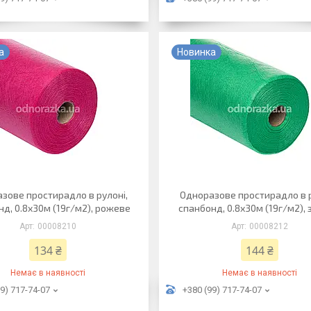
а
Новинка
зове простирадло в рулоні,
Одноразове простирадло в р
д, 0.8х30м (19г/м2), рожеве
спанбонд, 0.8х30м (19г/м2),
00008210
00008212
134 ₴
144 ₴
Немає в наявності
Немає в наявності
9) 717-74-07
+380 (99) 717-74-07