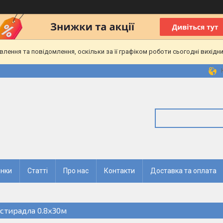
ення та повідомлення, оскільки за її графіком роботи сьогодні вихідн
нки
Статті
Про нас
Контакти
Доставка та оплата
стирадла 0.8х30м