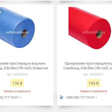
а
зове простирадло в рулоні,
Одноразове простирадло в р
д, 0.8х30м (19г/м2), блакитне
спанбонд, 0.8х30м (19г/м2), 
00008209
00008371
134 ₴
144 ₴
Немає в наявності
Немає в наявності
9) 717-74-07
+380 (99) 717-74-07