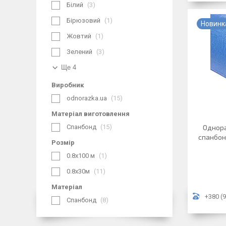
Білий
3
Бірюзовий
1
Новинк
Жовтий
1
Зелений
3
Ще 4
Виробник
odnorazka.ua
15
Матеріал виготовлення
Спанбонд
15
Однора
спанбон
Розмір
0.8х100 м
1
0.8х30м
11
Матеріал
+380 (9
Спанбонд
8