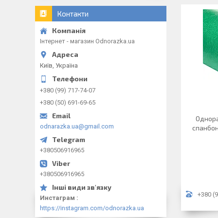
Контакти
Інтернет - магазин Odnorazka.ua
Київ, Україна
+380 (99) 717-74-07
+380 (50) 691-69-65
Однора
odnarazka.ua@gmail.com
спанбон
+380506916965
+380506916965
+380 (9
Инстаграм
https://instagram.com/odnorazka.ua