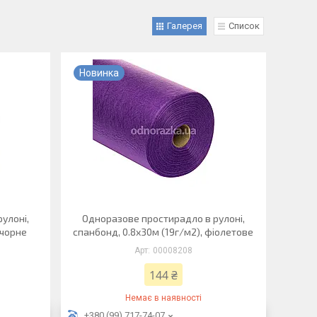
Галерея
Список
Новинка
улоні,
Одноразове простирадло в рулоні,
 чорне
спанбонд, 0.8х30м (19г/м2), фіолетове
00008208
144 ₴
Немає в наявності
+380 (99) 717-74-07