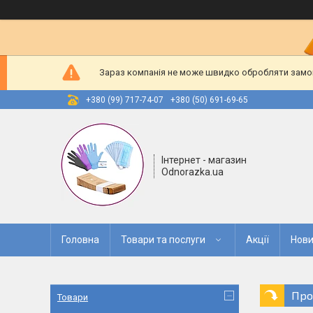
Зараз компанія не може швидко обробляти замовл
+380 (99) 717-74-07
+380 (50) 691-69-65
Інтернет - магазин
Odnorazka.ua
Головна
Товари та послуги
Акції
Нови
Про
Товари