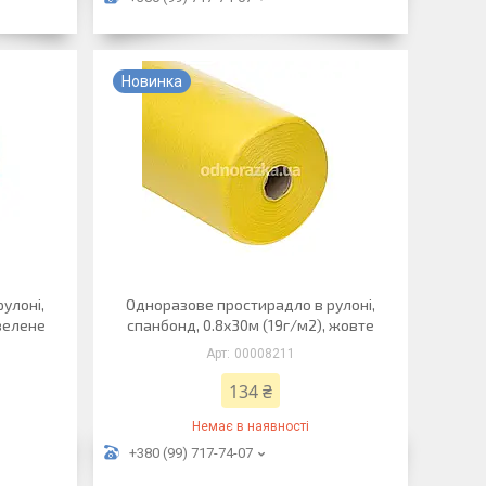
Новинка
улоні,
Одноразове простирадло в рулоні,
 зелене
спанбонд, 0.8х30м (19г/м2), жовте
00008211
134 ₴
Немає в наявності
+380 (99) 717-74-07