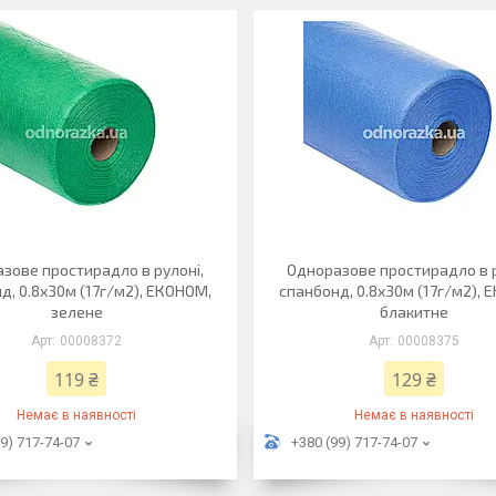
зове простирадло в рулоні,
Одноразове простирадло в р
д, 0.8х30м (17г/м2), ЕКОНОМ,
спанбонд, 0.8х30м (17г/м2), 
зелене
блакитне
00008372
00008375
119 ₴
129 ₴
Немає в наявності
Немає в наявності
9) 717-74-07
+380 (99) 717-74-07