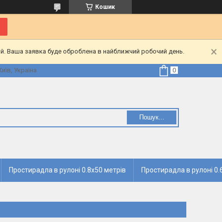
Кошик
ий. Ваша заявка буде оброблена в найближчий робочий день.
Київ, Україна
Пошук...
Простирадла в рулоні 0.8х50 метрів
Простирадла в рулоні 0.