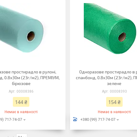
зове простирадло в рулоні,
Одноразове простирадло в р
, 0.8х30м (23г/м2), ПРЕМІУМ,
спанбонд, 0.8х30м (23г/м2), 
бірюзове
зелене
00008386
00008393
144 ₴
154 ₴
Немає в наявності
Немає в наявності
9) 717-74-07
+380 (99) 717-74-07