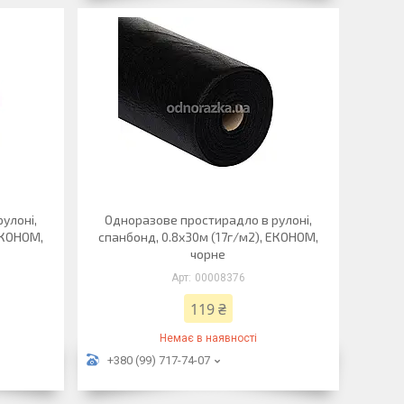
улоні,
Одноразове простирадло в рулоні,
ЕКОНОМ,
спанбонд, 0.8х30м (17г/м2), ЕКОНОМ,
чорне
00008376
119 ₴
Немає в наявності
+380 (99) 717-74-07