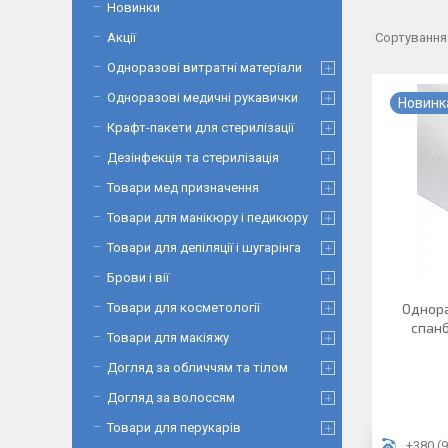
Новинки
Акції
Одноразові витратні матеріали
Одноразові медичні рукавички
Новинк
Крафт-пакети для стерилізації
Дезінфекція та стерилізація
Товари мед призначення
Товари для манікюру і педикюру
Товари для депіляції і шугарінга
Брови і вії
Товари для косметології
Однора
спанб
Товари для макіяжу
Догляд за обличчям та тілом
Догляд за волоссям
Товари для перукарів
+380 (9