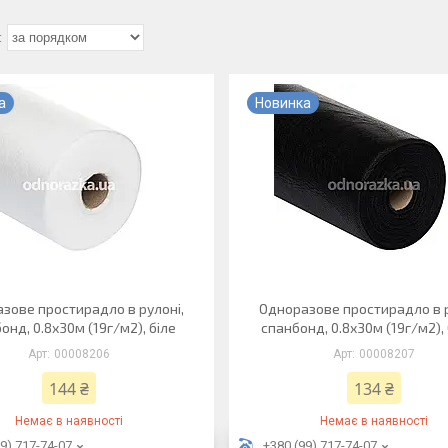
а
Новинка
зове простирадло в рулоні,
Одноразове простирадло в р
онд, 0.8х30м (19г/м2), біле
спанбонд, 0.8х30м (19г/м2),
00008206
00008207
144 ₴
134 ₴
Немає в наявності
Немає в наявності
9) 717-74-07
+380 (99) 717-74-07