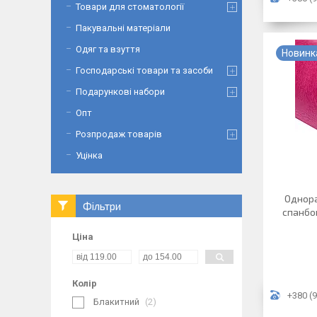
Товари для стоматології
Пакувальні матеріали
Одяг та взуття
Новинк
Господарські товари та засоби
Подарункові набори
Опт
Розпродаж товарів
Уцінка
Однора
Фільтри
спанбон
Ціна
Колір
+380 (9
Блакитний
2