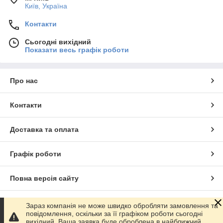
Київ, Україна
Контакти
Сьогодні вихідний
Показати весь графік роботи
Про нас
Контакти
Доставка та оплата
Графік роботи
Повна версія сайту
Сайт створено на маркетплейсі
Prom.ua
Зараз компанія не може швидко обробляти замовлення та
повідомлення, оскільки за її графіком роботи сьогодні
вихідний. Ваша заявка буде оброблена в найближчий