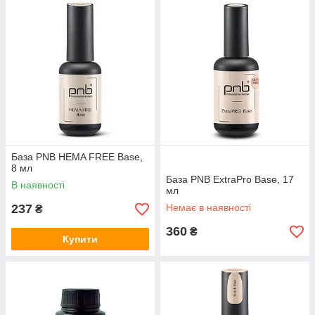
База PNB HEMA FREE Base,
8 мл
База PNB ExtraPro Base, 17
В наявності
мл
237
Немає в наявності
₴
360
₴
Купити